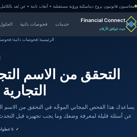
محاسبون قانونيون بروح ديناميكية ورؤية مستقبلية • أتعاب ثابتة • عن بُعد بالكامل
Financial Connect
خدمات
فحوصات ذاتية
الحلول 
حيث تتوافق الأرقام
الرئيسية
/
فحوصات ذاتية
/
فحوصات
التحقق من الاسم التجا
التجارية
يساعدك هذا الفحص المجاني الموجَّه في التحقق من الاسم الت
عن أسئلة قليلة لمعرفة وضعك وما يجب تجهيزه قبل التحدث
5
خطوات