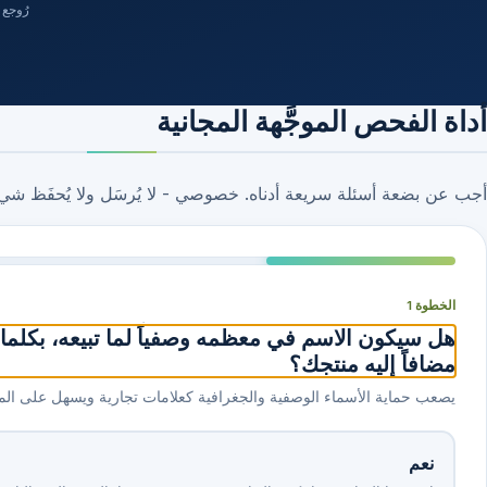
رُوجع في 30 
أداة الفحص الموجَّهة المجانية
أجب عن بضعة أسئلة سريعة أدناه. خصوصي - لا يُرسَل ولا يُحفَظ شي
الخطوة 1
هل سيكون الاسم في معظمه وصفياً لما تبيعه، بكلم
مضافاً إليه منتجك؟
يصعب حماية الأسماء الوصفية والجغرافية كعلامات تجارية ويسهل على المنا
نعم