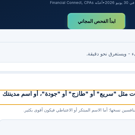
يونيو 2026
•
أعدّته Financial Connect, CPAs
ابدأ الفحص المجاني
ء - ويستغرق نحو دقيقة.
ات مثل "سريع" أو "طازج" أو "جودة"، أو اسم مدينتك
فسين نسخها؛ أما الاسم المبتكر أو الاعتباطي فيكون أقوى بكثير.