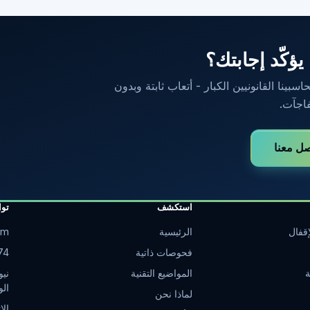
 يؤكّد إجابتك؟
ينا القانونيين الكبار - أتعاب ثابتة وبدون
اجآت.
صل معنا
استكشف
تو
قفال
الرئيسية
om
فحوصات ذاتية
74
ة
المواضيع التقنية
نيو
الو
لماذا نحن