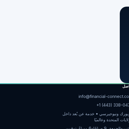
اصل
info@financial-connect.c
+1 (443) 338-04
يورك ونيوجيرسي • خدمة عن بُعد داخل
لايات المتحدة وعالميًا
الإثنين-الجمعة، 9 صباحًا-6 مساءً بتوقيت