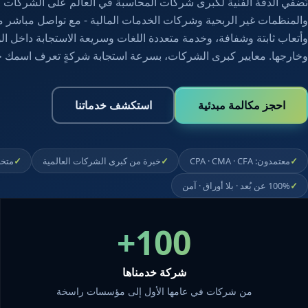
نُضفي الدقة الفنية لكبرى شركات المحاسبة في العالم على الشركات ال
والمنظمات غير الربحية وشركات الخدمات المالية - مع تواصل مباشر مع
وأتعاب ثابتة وشفافة، وخدمة متعددة اللغات وسريعة الاستجابة داخل الو
وخارجها. معايير كبرى الشركات، بسرعة استجابة شركةٍ تعرف اسمك حقً
احجز مكالمة مبدئية
استكشف خدماتنا
معتمدون: CPA · CMA · CFA
خبرة من كبرى الشركات العالمية
متخصصو
100% عن بُعد · بلا أوراق · آمن
100+
شركة خدمناها
من شركات في عامها الأول إلى مؤسسات راسخة