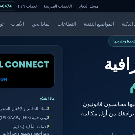
مسك الدفاتر
الخدمات الضريبية
خدمات ITIN
8-0474
الذكية
المواضيع التقنية
القطاعات
لماذا نحن
الأتعاب
تو
تحدة وخارجها
افية
ماذا نقدّم
فيها محاسبون قانونيون
مسك الدفاتر والإقفال الشهر
يرافقك من أول مكالمة
مهني فنية (IFRS وUS GAAP)
خدمات التأكيد (تدقيق
ومراجعة وتجميع وإجراءات