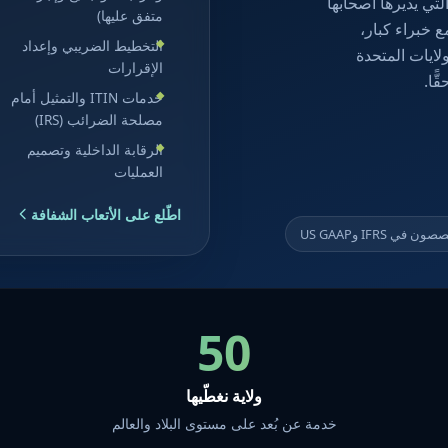
تي يديرها أصحابها
متفق عليها)
 خبراء كبار،
التخطيط الضريبي وإعداد
لايات المتحدة
الإقرارات
ّا.
خدمات ITIN والتمثيل أمام
مصلحة الضرائب (IRS)
الرقابة الداخلية وتصميم
العمليات
اطّلع على الأتعاب الشفافة
ن في IFRS وUS GAAP
50
ولاية نغطّيها
خدمة عن بُعد على مستوى البلاد والعالم