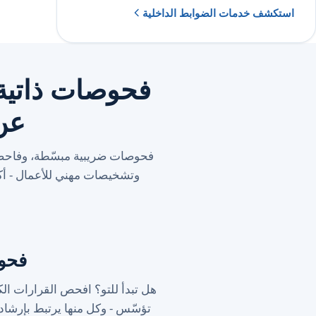
استكشف خدمات الضوابط الداخلية
فحوصات ذاتية
عن
وتشخيصات مهني للأعمال - أكث
فحوص
هل تبدأ للتو؟ افحص القرارات الك
تؤسّس - وكل منها يرتبط بإرشادات رسمية من مصل