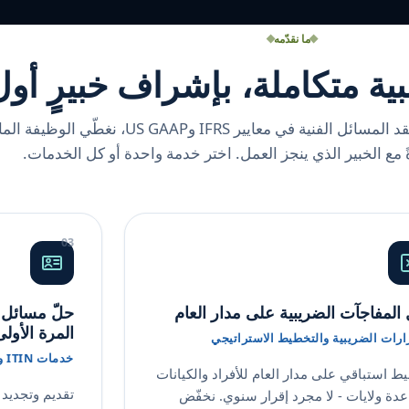
ما نقدّمه
 متكاملة، بإشراف خبيرٍ أول
من مسك الدفاتر اليومي إلى أعقد المسائل الفنية في معايير IFRS وUS GAAP، نغطّي الو
ً مع الخبير الذي ينجز العمل. اختر خدمة واحدة أو كل الخدمات.
 المفاجآت الضريبية على مدار العام
المرة الأول
رارات الضريبية والتخطيط الاستراتيجي
خدمات ITIN والتمثيل أمام مصلحة الضرائب
ط استباقي على مدار العام للأفراد والكيانات
عدة ولايات - لا مجرد إقرار سنوي. نخفّض