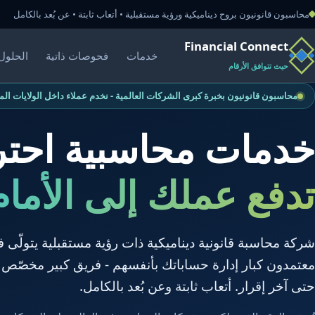
محاسبون قانونيون بروح ديناميكية ورؤية مستقبلية • أتعاب ثابتة • عن بُعد بالكامل
Financial Connect
خدمات
فحوصات ذاتية
الحلول 
حيث تتوافق الأرقام
محاسبون قانونيون بخبرة كبرى الشركات العالمية - نخدم عملاء داخل الولايات الم
خدمات محاسبية احتر
تدفع عملك إلى الأمام
شركة محاسبة قانونية ديناميكية ذات رؤية مستقبلية يتولّى 
معتمدون كبار إدارة حساباتك بأنفسهم - فريق كبير مخصّص 
حتى آخر إقرار. أتعاب ثابتة وعن بُعد بالكامل.