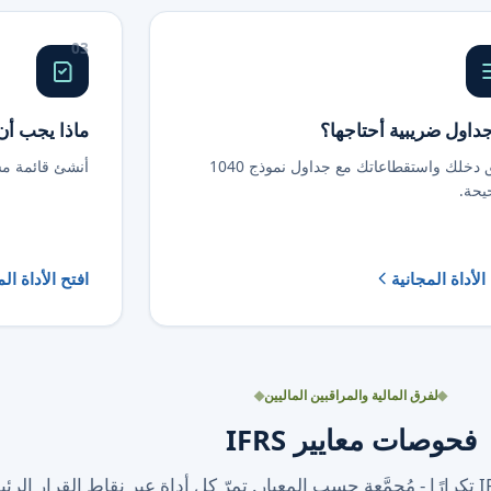
03
داول ضريبية أحتاجها؟
ماذا يجب أ
طابق دخلك واستقطاعاتك مع جداول نموذج 1040
أنشئ قائمة م
يحة.
الأداة المجانية
افتح الأداة ال
لفرق المالية والمراقبين الماليين
فحوصات معايير IFRS
فاحصات تفاعلية لأكثر أحكام IFRS تكرارًا - مُجمَّعة حسب المعيار. تمرّ كل أداة عبر نقاط القرار ال