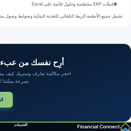
تكاملات ERP مخصّصة وحلول قائمة على Excel
تشمل جميع الأنظمة الربط التلقائي للتغذية البنكية وضوابط وصول متعد
أرِح نفسك من عبء ال
احجز مكالمة تعارف وسنريك كيف يبدو
بسرعة يمكننا ا
ات
الخدمات
Financial Connect