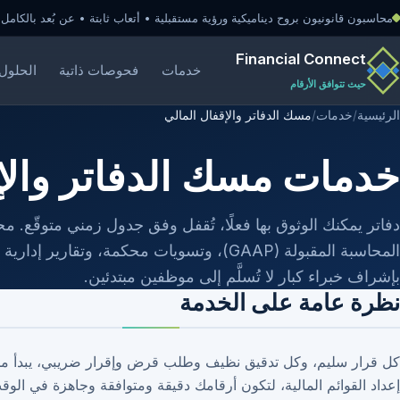
محاسبون قانونيون بروح ديناميكية ورؤية مستقبلية • أتعاب ثابتة • عن بُعد بالكامل
Financial Connect
خدمات
فحوصات ذاتية
الحلول 
حيث تتوافق الأرقام
الرئيسية
/
خدمات
/
مسك الدفاتر والإقفال المالي
خدمات مسك الدفاتر والإ
دفاتر يمكنك الوثوق بها فعلًا، تُقفل وفق جدول زمني متوقّع. م
المحاسبة المقبولة (GAAP)، وتسويات محكمة، وتقار
بإشراف خبراء كبار لا تُسلَّم إلى موظفين مبتدئين.
نظرة عامة على الخدمة
كل قرار سليم، وكل تدقيق نظيف وطلب قرض وإقرار ضريبي، يبدأ من د
إعداد القوائم المالية، لتكون أرقامك دقيقة ومتوافقة وجاهزة في الوقت 