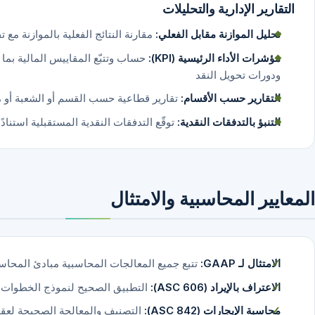
التقارير الإدارية والتحليلات
تحليل الموازنة مقابل الفعلي:
مقارنة النتائج الفعلية بالموازنة مع
مؤشرات الأداء الرئيسية (KPI):
حساب وتتبّع المقاييس المالية بم
ودورات تحويل النقد
التقارير حسب الأقسام:
تقارير قطاعية حسب القسم أو الشعبة أو مر
التنبؤ بالتدفقات النقدية:
توقّع التدفقات النقدية المستقبلية استنادً
المعايير المحاسبية والامتثال
الامتثال لـ GAAP:
تتبع جميع المعالجات المحاسبية مبادئ المحاسبة ا
الاعتراف بالإيراد (ASC 606):
التطبيق الصحيح لنموذج الخطوات ال
محاسبة الإيجارات (ASC 842):
التصنيف والمعالجة الصحيحة لعقود 