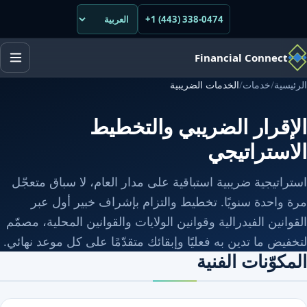
+1 (443) 338-0474
Financial Connect
الرئيسية
/
خدمات
/
الخدمات الضريبية
الإقرار الضريبي والتخطيط
الاستراتيجي
استراتيجية ضريبية استباقية على مدار العام، لا سباق متعجّل
مرة واحدة سنويًا. تخطيط والتزام بإشراف خبير أول عبر
القوانين الفيدرالية وقوانين الولايات والقوانين المحلية، مصمّم
لتخفيض ما تدين به فعليًا وإبقائك متقدّمًا على كل موعد نهائي.
المكوّنات الفنية