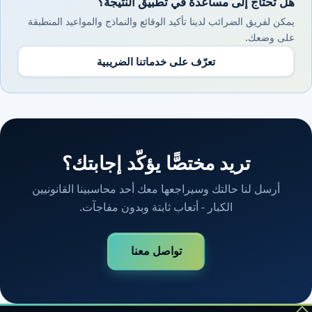
هل تحتاج إلى مساعدة في تطبيق النتيجة؟
يمكن لفريق الضرائب لدينا تأكيد الوقائع والنماذج والمواعيد المنطبقة
على وضعك.
تعرّف على خدماتنا الضريبية
تريد مختصًّا يؤكّد إجابتك؟
أرسل لنا حالتك وسيراجعها معك أحد محاسبينا القانونيين
الكبار - أتعاب ثابتة وبدون مفاجآت.
تواصل معنا