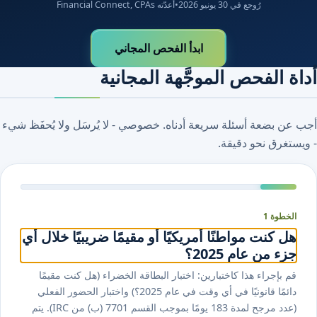
رُوجع في 30 يونيو 2026
•
أعدّته Financial Connect, CPAs
ابدأ الفحص المجاني
أداة الفحص الموجَّهة المجانية
أجب عن بضعة أسئلة سريعة أدناه. خصوصي - لا يُرسَل ولا يُحفَظ شيء
- ويستغرق نحو دقيقة.
الخطوة 1
هل كنت مواطنًا أمريكيًا أو مقيمًا ضريبيًا خلال أي
جزء من عام 2025؟
قم بإجراء هذا كاختبارين: اختبار البطاقة الخضراء (هل كنت مقيمًا
دائمًا قانونيًا في أي وقت في عام ⁦2025⁩؟) واختبار الحضور الفعلي
(عدد مرجح لمدة ⁦183⁩ يومًا بموجب القسم ⁦7701⁩ (ب) من IRC). يتم