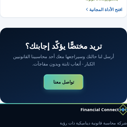
افتح الأداة المجانية
تريد مختصًّا يؤكّد إجابتك؟
أرسل لنا حالتك وسيراجعها معك أحد محاسبينا القانونيين
الكبار - أتعاب ثابتة وبدون مفاجآت.
تواصل معنا
Financial Connect
شركة محاسبة قانونية ديناميكية ذات رؤية