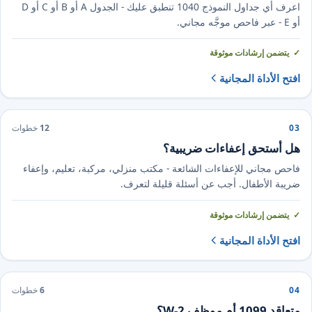
اعرف أي جداول النموذج 1040 تنطبق عليك - الجدول A أو B أو C أو D
أو E - عبر فاحص موجَّه مجاني.
يتضمن إرشادات موثوقة
افتح الأداة المجانية
03
12
خطوات
هل أستحق إعفاءات ضريبية؟
فاحص مجاني للإعفاءات الشائعة - مكتب منزلي، مركبة، تعليم، وإعفاء
ضريبة الأطفال. أجب عن أسئلة قليلة لتعرف.
يتضمن إرشادات موثوقة
افتح الأداة المجانية
04
6
خطوات
متعاقد 1099 أم موظف W-2؟