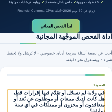
5
خطوات موجهة
خاص داخل متصفحك
روابط لإرشادات موثوقة
رُوجع في 30 يونيو 2026
•
أعدّته Financial Connect, CPAs
ابدأ الفحص المجاني
أداة الفحص الموجَّهة المجانية
أجب عن بضعة أسئلة سريعة أدناه. خصوصي - لا يُرسَل ولا يُحفَظ
شيء - ويستغرق نحو دقيقة.
الخطوة 1
في ولاية لم تسجّل أو تقدّم فيها إقرارات قطّ،
هل كانت لديك مبيعات أو موظّفون عن بُعد أو
متعاقدون أو مخزون أو ممتلكات في أي سنة
سابقة؟