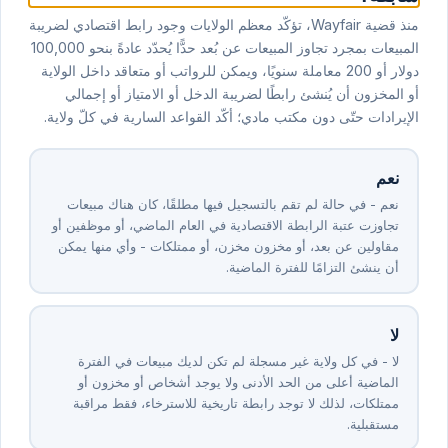
منذ قضية Wayfair، تؤكّد معظم الولايات وجود رابط اقتصادي لضريبة
المبيعات بمجرد تجاوز المبيعات عن بُعد حدًّا يُحدّد عادةً بنحو 100,000
دولار أو 200 معاملة سنويًا، ويمكن للرواتب أو متعاقد داخل الولاية
أو المخزون أن يُنشئ رابطًا لضريبة الدخل أو الامتياز أو إجمالي
الإيرادات حتّى دون مكتب مادي؛ أكّد القواعد السارية في كلّ ولاية.
نعم
نعم - في حالة لم تقم بالتسجيل فيها مطلقًا، كان هناك مبيعات
تجاوزت عتبة الرابطة الاقتصادية في العام الماضي، أو موظفين أو
مقاولين عن بعد، أو مخزون مخزن، أو ممتلكات - وأي منها يمكن
أن ينشئ التزامًا للفترة الماضية.
لا
لا - في كل ولاية غير مسجلة لم تكن لديك مبيعات في الفترة
الماضية أعلى من الحد الأدنى ولا يوجد أشخاص أو مخزون أو
ممتلكات، لذلك لا توجد رابطة تاريخية للاسترخاء، فقط مراقبة
مستقبلية.