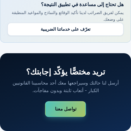
هل تحتاج إلى مساعدة في تطبيق النتيجة؟
يمكن لفريق الضرائب لدينا تأكيد الوقائع والنماذج والمواعيد المنطبقة
على وضعك.
تعرّف على خدماتنا الضريبية
تريد مختصًّا يؤكّد إجابتك؟
أرسل لنا حالتك وسيراجعها معك أحد محاسبينا القانونيين
الكبار - أتعاب ثابتة وبدون مفاجآت.
تواصل معنا