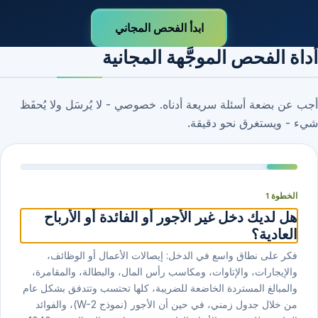
ابدأ الفحص المجاني
أداة الفحص الموجَّهة المجانية
أجب عن بضعة أسئلة سريعة أدناه. خصوصي - لا يُرسَل ولا يُحفَظ
شيء - ويستغرق نحو دقيقة.
الخطوة 1
هل لديك دخل غير الأجور أو الفائدة أو الأرباح
العادية؟
فكر على نطاق واسع في الدخل: إيصالات الأعمال أو الوظائف،
والإيجارات، والإتاوات، ومكاسب رأس المال، والبطالة، والمقامرة،
والمبالغ المستردة الخاضعة للضريبة، كلها تحتسب وتتدفق بشكل عام
من خلال جدول زمني، في حين أن الأجور (نموذج ⁦W-⁦2⁩⁩)، والفوائد