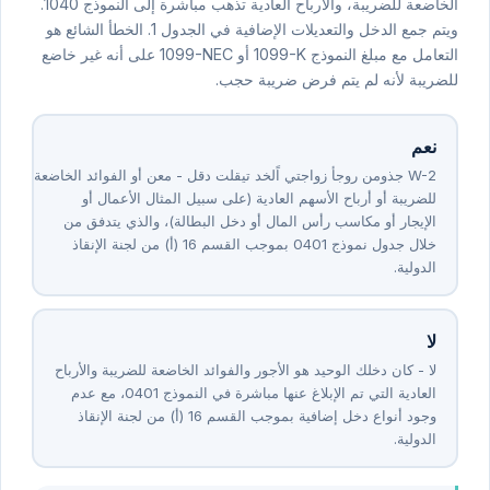
الخاضعة للضريبة، والأرباح العادية تذهب مباشرة إلى النموذج ⁦1040⁩.
ويتم جمع الدخل والتعديلات الإضافية في الجدول ⁦1⁩. الخطأ الشائع هو
التعامل مع مبلغ النموذج ⁦⁦1099-K⁩⁩ أو ⁦⁦1099-NEC⁩⁩ على أنه غير خاضع
للضريبة لأنه لم يتم فرض ضريبة حجب.
نعم
نعم - لقد تلقيت دخلاً يتجاوز أجور نموذج ⁦W-⁦2⁩⁩ أو الفوائد الخاضعة
للضريبة أو أرباح الأسهم العادية (على سبيل المثال الأعمال أو
الإيجار أو مكاسب رأس المال أو دخل البطالة)، والذي يتدفق من
خلال جدول نموذج ⁦1040⁩ بموجب القسم ⁦61⁩ (أ) من لجنة الإنقاذ
الدولية.
لا
لا - كان دخلك الوحيد هو الأجور والفوائد الخاضعة للضريبة والأرباح
العادية التي تم الإبلاغ عنها مباشرة في النموذج ⁦1040⁩، مع عدم
وجود أنواع دخل إضافية بموجب القسم ⁦61⁩ (أ) من لجنة الإنقاذ
الدولية.