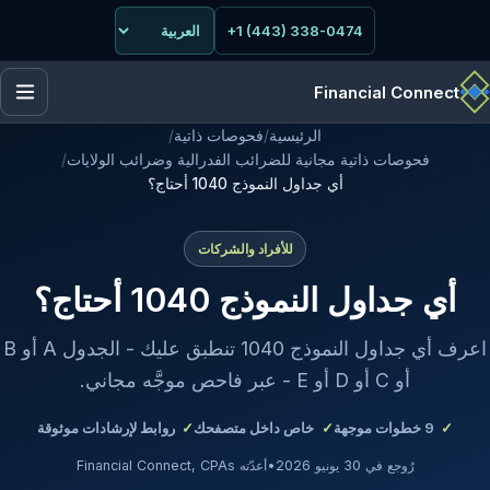
+1 (443) 338-0474
Financial Connect
الرئيسية
/
فحوصات ذاتية
/
فحوصات ذاتية مجانية للضرائب الفدرالية وضرائب الولايات
/
أي جداول النموذج 1040 أحتاج؟
للأفراد والشركات
أي جداول النموذج 1040 أحتاج؟
اعرف أي جداول النموذج 1040 تنطبق عليك - الجدول A أو B
أو C أو D أو E - عبر فاحص موجَّه مجاني.
9
خطوات موجهة
خاص داخل متصفحك
روابط لإرشادات موثوقة
رُوجع في 30 يونيو 2026
•
أعدّته Financial Connect, CPAs