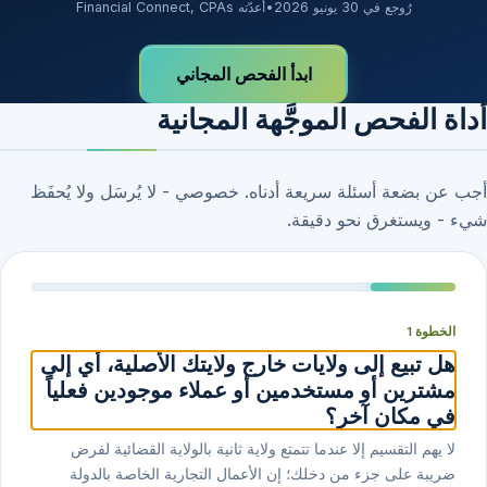
رُوجع في 30 يونيو 2026
•
أعدّته Financial Connect, CPAs
ابدأ الفحص المجاني
أداة الفحص الموجَّهة المجانية
أجب عن بضعة أسئلة سريعة أدناه. خصوصي - لا يُرسَل ولا يُحفَظ
شيء - ويستغرق نحو دقيقة.
الخطوة 1
هل تبيع إلى ولايات خارج ولايتك الأصلية، أي إلى
مشترين أو مستخدمين أو عملاء موجودين فعلياً
في مكان آخر؟
لا يهم التقسيم إلا عندما تتمتع ولاية ثانية بالولاية القضائية لفرض
ضريبة على جزء من دخلك؛ إن الأعمال التجارية الخاصة بالدولة