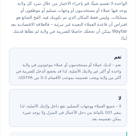
الواحدة لا تقسم شيئًا. قم بإجراء الاختبار من خلال سرد كل ولاية
يوجد فيها عملاء أو مستخدمون أو وجهات تسليم أو موظفون أو
ممتلكات، وليس فقط المكان الذي تم تكوينك فيه. الفخ الشائع هو
افتراض أن قاعدة العملاء البعيدة غير مرئية - فالعلاقة الاقتصادية بعد
Wayfair يمكن أن تجعلك خاضعًا للضريبة في ولاية لم تطأها قدمك
أبدًا.
نعم
نعم - لديك عملاء أو مستخدمون أو عملاء موجودون في ولاية
واحدة أو أكثر غير ولايتك الأصلية، لذا قد يخضع الدخل للضريبة في
أكثر من ولاية ويجب تقسيمه بموجب الأقسام ⁦2-3⁩ من UDITPA.
لا
لا - جميع العملاء ووجهات التسليم تقع داخل ولايتك الأصلية، لذا
يبقى ⁦100⁩ بالمائة من دخل الأعمال في المنزل ولا يوجد شيء
يمكن تقسيمه بعد.