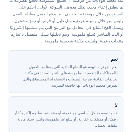
تبدأ معظم الولايات من فرضية أن السلع الملموسة تخضع للضريبة ما
لم ينطبق إعفاء محدد، لذلك هذه هي الشوكة الأولى. احكم على
العرض من خلال موضوعه الحقيقي - ما يدفع العميل مقابله بالفعل -
وليس من خلال وسيلة عرضية مثل دليل أو قرص أو رمز مشحون.
ويتمثل الفخ الشائع في التعامل مع البرامج التي يتم تسليمها إلكترونيًا
أو البث المباشر كسلع ملموسة؛ ويتم تحليلها بشكل منفصل باعتبارها
منتجات رقمية، وليست ملكية شخصية ملموسة.
نعم
نعم - جوهر ما تبيعه هو السلع المادية التي يستلمها العميل
(الممتلكات الشخصية الملموسة على النحو المحدد في مكتبة
تعريفات اتفاقية ضريبة المبيعات والاستخدام المبسطة)، والتي
تفترض معظم الولايات أنها خاضعة للضريبة.
لا
لا - ما تبيعه بشكل أساسي هو خدمة، أو منتج يتم تسليمه إلكترونيًا أو
رقميًا، أو ممتلكات عقارية، أو سلع غير ملموسة، وليس سلعًا مادية
يتلقاها العميل.