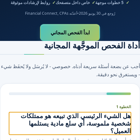
5
خطوات موجهة
خاص داخل متصفحك
روابط لإرشادات موثوقة
رُوجع في 30 يونيو 2026
•
أعدّته Financial Connect, CPAs
ابدأ الفحص المجاني
أداة الفحص الموجَّهة المجانية
أجب عن بضعة أسئلة سريعة أدناه. خصوصي - لا يُرسَل ولا يُحفَظ شيء
- ويستغرق نحو دقيقة.
الخطوة 1
هل الشيء الرئيسي الذي تبيعه هو ممتلكات
شخصية ملموسة، أي سلع مادية يستلمها
العميل؟