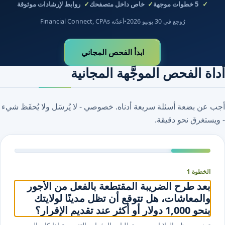
5
خطوات موجهة
خاص داخل متصفحك
روابط لإرشادات موثوقة
رُوجع في 30 يونيو 2026
•
أعدّته Financial Connect, CPAs
ابدأ الفحص المجاني
أداة الفحص الموجَّهة المجانية
أجب عن بضعة أسئلة سريعة أدناه. خصوصي - لا يُرسَل ولا يُحفَظ شيء
- ويستغرق نحو دقيقة.
الخطوة 1
بعد طرح الضريبة المقتطعة بالفعل من الأجور
والمعاشات، هل تتوقع أن تظل مدينًا لولايتك
بنحو 1,000 دولار أو أكثر عند تقديم الإقرار؟