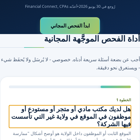
رُوجع في 30 يونيو 2026
•
أعدّته Financial Connect, CPAs
ابدأ الفحص المجاني
أداة الفحص الموجَّهة المجانية
أجب عن بضعة أسئلة سريعة أدناه. خصوصي - لا يُرسَل ولا يُحفَظ شيء
- ويستغرق نحو دقيقة.
الخطوة 1
هل لديك مكتب مادي أو متجر أو مستودع أو
موظفون في الموقع في ولاية غير التي تأسست
فيها الشركة؟
الموقع الثابت أو الموظفون داخل الولاية هو أوضح أشكال "ممارسة