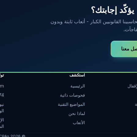
 يؤكّد إجابتك؟
ينا القانونيين الكبار - أتعاب ثابتة وبدون
اجآت.
صل معنا
استكشف
تو
قفال
الرئيسية
om
فحوصات ذاتية
74
ة
المواضيع التقنية
نيو
الو
لماذا نحن
الأتعاب
ال
 CPAs
2026
©