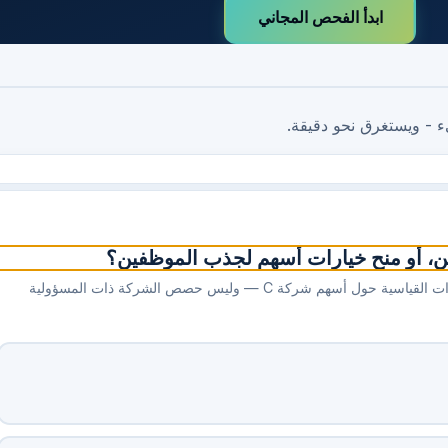
ابدأ الفحص المجاني
ء - ويستغرق نحو دقيقة.
، أو منح خيارات أسهم لجذب الموظفين؟
يُبنى مستثمرو رأس المال المخاطر والمستثمرون الملائكيون وخطط الخيارات القياسية حول أسهم شركة C — وليس حصص الشركة ذات المسؤولية