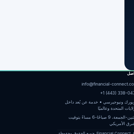
اصل
info@financial-connect.c
+1 (443) 338-04
يورك ونيوجيرسي • خدمة عن بُعد داخل
لايات المتحدة وعالميًا
الإثنين-الجمعة، 9 صباحًا-6 مساءً بتوقيت
شرق الأمريكي
Financial Connect,
.
جميع الحقوق محفوظة.