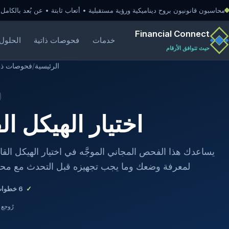
محاسبون قانونيون بروح ديناميكية ورؤية مستقبلية • أتعاب ثابتة • عن بُعد بالكامل
Financial Connect
خدمات
فحوصات ذاتية
الحلول 
حيث تتوافق الأرقام
الرئيسية
/
فحوصات ذات
اختيار الهيكل ال
يساعدك هذا الفحص المجاني الموجَّه في اختيار الهيكل الق
لمعرفة وضعك وما يجب تجهيزه قبل التحدث مع محا
6
خطوات
رُوجع في 30 