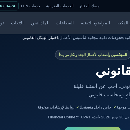
مسك الدفاتر
الخدمات الضريبية
خدمات ITIN
338-0474
الذكية
المواضيع التقنية
القطاعات
لماذا نحن
الأتعاب
تو
ية
/
فحوصات ذاتية مجانية لتأسيس الأعمال
/
اختيار الهيكل القانوني
للمؤسِّسين وأصحاب الأعمال الجدد ولكل من يبدأ
قانوني
انوني. أجب عن أسئلة قليلة
مٍ ومحاسب قانوني.
 موجهة
خاص داخل متصفحك
روابط لإرشادات موثوقة
يونيو 2026
•
أعدّته Financial Connect, CPAs