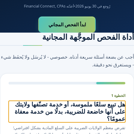
رُوجع في 30 يونيو 2026
•
أعدّته Financial Connect, CPAs
ابدأ الفحص المجاني
أداة الفحص الموجَّهة المجانية
أجب عن بضعة أسئلة سريعة أدناه. خصوصي - لا يُرسَل ولا يُحفَظ شيء
- ويستغرق نحو دقيقة.
الخطوة 1
هل تبيع سلعًا ملموسة، أو خدمة تصنّفها ولايتك
على أنها خاضعة للضريبة، بدلًا من خدمة معفاة
عمومًا؟
تفرض معظم الولايات الضريبة على السلع المادية بشكل افتراضي؛