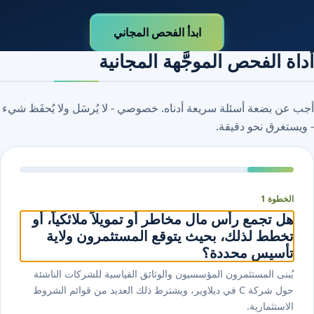
ابدأ الفحص المجاني
أداة الفحص الموجَّهة المجانية
أجب عن بضعة أسئلة سريعة أدناه. خصوصي - لا يُرسَل ولا يُحفَظ شيء
- ويستغرق نحو دقيقة.
الخطوة 1
هل تجمع رأس مال مخاطر أو تمويلاً ملائكياً، أو
تخطط لذلك، بحيث يتوقع المستثمرون ولاية
تأسيس محددة؟
يُبنى المستثمرون المؤسسيون والوثائق القياسية للشركات الناشئة
حول شركة C في ديلاوير، ويشترط ذلك العديد من قوائم الشروط
الاستثمارية.