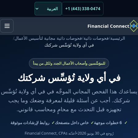
+1 (443) 338-0474
Financial Connect
الرئيسية
/
فحوصات ذاتية
/
فحوصات ذاتية مجانية لتأسيس الأعمال
/
في أي ولاية تُؤسِّس شركتك
للمؤسِّسين وأصحاب الأعمال الجدد ولكل من يبدأ
في أي ولاية تُؤسِّس شركتك
يساعدك هذا الفحص المجاني الموجَّه في في أي ولاية تُؤسِّس
شركتك. أجب عن أسئلة قليلة لمعرفة وضعك وما يجب
تجهيزه قبل التحدث مع محامٍ ومحاسب قانوني.
6
خطوات موجهة
خاص داخل متصفحك
روابط لإرشادات موثوقة
رُوجع في 30 يونيو 2026
•
أعدّته Financial Connect, CPAs