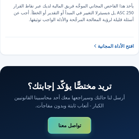
يأخذ هذا الفاحص المجاني الموجَّه فريق المالية لديك عبر نقاط القرار
الرئيسية لـ ⁦ASC ⁦250⁩⁩ التغيير في المبدأ أو التقدير أو الخطأ. أجب عن
أسئلة قليلة لرؤية المعالجة المرجَّحة والأدلة الواجب توثيقها.
افتح الأداة المجانية
تريد مختصًّا يؤكّد إجابتك؟
أرسل لنا حالتك وسيراجعها معك أحد محاسبينا القانونيين
الكبار - أتعاب ثابتة وبدون مفاجآت.
تواصل معنا