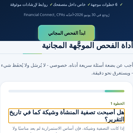
6
خطوات موجهة
خاص داخل متصفحك
روابط لإرشادات موثوقة
رُوجع في 30 يونيو 2026
•
أعدّته Financial Connect, CPAs
ابدأ الفحص المجاني
أداة الفحص الموجَّهة المجانية
أجب عن بضعة أسئلة سريعة أدناه. خصوصي - لا يُرسَل ولا يُحفَظ شيء
- ويستغرق نحو دقيقة.
الخطوة 1
هل أصبحت تصفية المنشأة وشيكة كما في تاريخ
التقرير؟
إذا كانت التصفية وشيكة، فإن أساس الاستمرارية لم يعد مناسبًا ولا