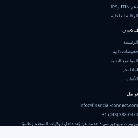
دعم ITIN وIRS
الرقابة الداخلية
استكشف
الرئيسية
فحوصات ذاتية
المواضيع التقنية
لماذا نحن
الأتعاب
تواصل
info@financial-connect.com
+1 (443) 338-0474
نيويورك ونيوجيرسي • خدمة عن بُعد داخل الولايات المتحدة وعالميًا
الإثنين-الجمعة، 9 صباحًا-6 مساءً بتوقيت الشرق الأمريكي