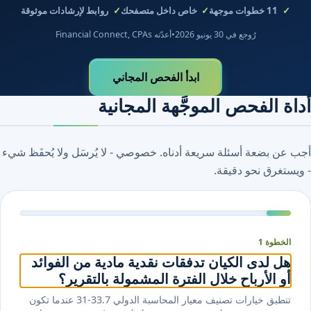
11
خطوات موجهة
خاص داخل متصفحك
روابط لإرشادات موثوقة
رُوجع في 30 يونيو 2026
•
أعدّته Financial Connect, CPAs
ابدأ الفحص المجاني
أداة الفحص الموجَّهة المجانية
أجب عن بضعة أسئلة سريعة أدناه. خصوصي - لا يُرسَل ولا يُحفَظ شيء
- ويستغرق نحو دقيقة.
الخطوة 1
هل لدى الكيان تدفقات نقدية مادية من الفوائد
أو الأرباح خلال الفترة المشمولة بالتقرير؟
تنطبق خيارات تصنيف معيار المحاسبة الدولي ⁦7⁩.⁦31-33⁩ عندما تكون