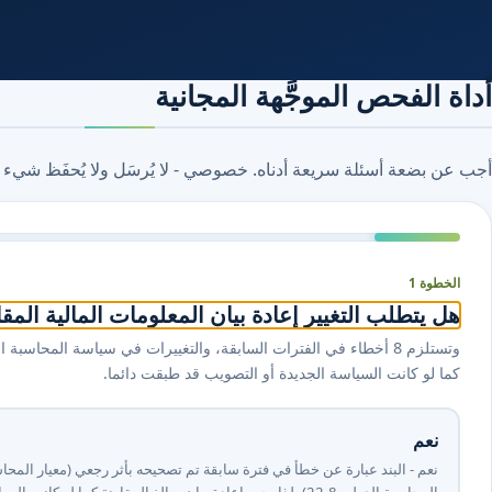
أداة الفحص الموجَّهة المجانية
أجب عن بضعة أسئلة سريعة أدناه. خصوصي - لا يُرسَل ولا يُحفَظ شيء 
الخطوة 1
هل يتطلب التغيير إعادة بيان المعلومات المالية المق
كما لو كانت السياسة الجديدة أو التصويب قد طبقت دائما.
نعم
المحاسبة الدولي ⁦8⁩.⁦22⁩)، لذا يجب إعادة بيان مبالغ المقارنة كما لو كانت المعالجة مطبقة دائمًا.