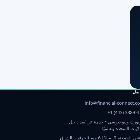
اصل
info@financial-connect.c
+1 (443) 338-04
يورك ونيوجيرسي • خدمة عن بُعد داخل
لايات المتحدة وعالميًا
الإثنين-الجمعة، 9 صباحًا-6 مساءً بتوقيت الشرق