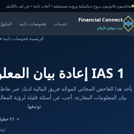
محاسبون قانونيون بروح ديناميكية ورؤية مستقبلية • أتعاب ثابتة • عن بُعد بالكامل
Financial Connect
خدمات
فحوصات ذاتية
الحلول 
حيث تتوافق الأرقام
الرئيسية
/
فحوصات ذاتية
/
فح
IAS 1 إعادة بيان المعلومات المقارنة
بيان المعلومات المقارنة. أجب عن أسئلة قليلة لرؤية المعالج
توثيقها.
11
خطوات
رُوجع في