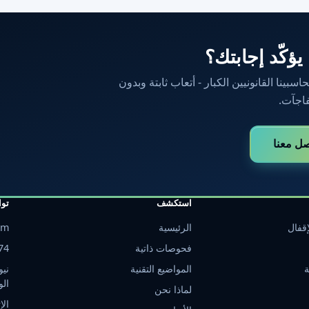
 يؤكّد إجابتك؟
ينا القانونيين الكبار - أتعاب ثابتة وبدون
اجآت.
صل معنا
استكشف
تو
قفال
الرئيسية
om
فحوصات ذاتية
74
ة
المواضيع التقنية
نيو
الو
لماذا نحن