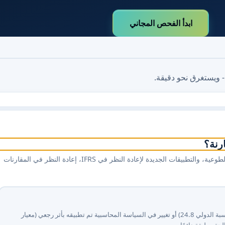
ابدأ الفحص المجاني
- ويستغرق نحو دقيقة.
ارنة؟
وتستلزم 8 أخطاء في الفترات السابقة، والتغييرات في سياسة المحاسبة الطوعية، والتطبيقات الجديدة لإعادة النظر في IFRS، إعادة النظر في المقارنات
نعم - البند عبارة عن خطأ في فترة سابقة تم تصحيحه بأثر رجعي (معيار المحاسبة الدولي ⁦8⁩.⁦42⁩) أو تغيير في السياسة المحاسبية تم تطبيقه بأثر رجعي (معيار