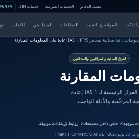
مسك الدفاتر
الخدمات الضريبية
خدمات ITIN
8-0474
الذكية
المواضيع التقنية
القطاعات
لماذا نحن
الأتعاب
تو
وصات ذاتية مجانية لمعايير IFRS
/
IAS 1 إعادة بيان المعلومات المقارنة
لفرق المالية والمراقبين والمدققين
يأخذ هذا الفاحص المجاني الموجَّه فريق المالية لديك عبر نقاط القرار الرئيسية لـ IAS 1 إعادة
ة المرجَّحة والأدلة الواجب
 موجهة
خاص داخل متصفحك
روابط لإرشادات موثوقة
 30 يونيو 2026
•
أعدّته Financial Connect, CPAs