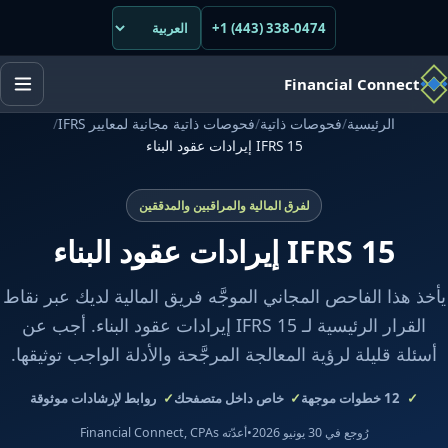
+1 (443) 338-0474
Financial Connect
الرئيسية
/
فحوصات ذاتية
/
فحوصات ذاتية مجانية لمعايير IFRS
/
IFRS 15 إيرادات عقود البناء
لفرق المالية والمراقبين والمدققين
IFRS 15 إيرادات عقود البناء
يأخذ هذا الفاحص المجاني الموجَّه فريق المالية لديك عبر نقاط
القرار الرئيسية لـ IFRS 15 إيرادات عقود البناء. أجب عن
أسئلة قليلة لرؤية المعالجة المرجَّحة والأدلة الواجب توثيقها.
12
خطوات موجهة
خاص داخل متصفحك
روابط لإرشادات موثوقة
رُوجع في 30 يونيو 2026
•
أعدّته Financial Connect, CPAs