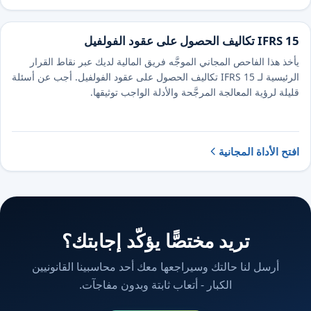
IFRS 15 تكاليف الحصول على عقود الفولفيل
يأخذ هذا الفاحص المجاني الموجَّه فريق المالية لديك عبر نقاط القرار
الرئيسية لـ IFRS 15 تكاليف الحصول على عقود الفولفيل. أجب عن أسئلة
قليلة لرؤية المعالجة المرجَّحة والأدلة الواجب توثيقها.
افتح الأداة المجانية
تريد مختصًّا يؤكّد إجابتك؟
أرسل لنا حالتك وسيراجعها معك أحد محاسبينا القانونيين
الكبار - أتعاب ثابتة وبدون مفاجآت.