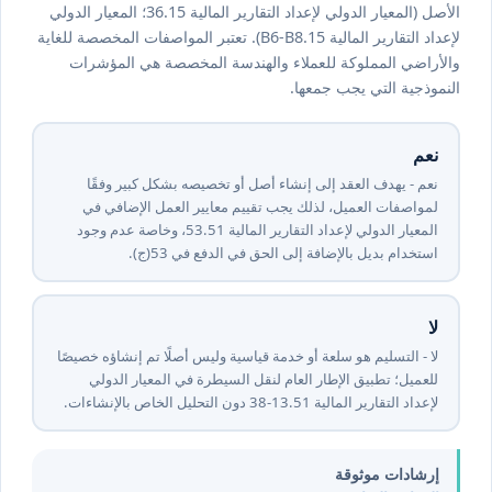
الأصل (المعيار الدولي لإعداد التقارير المالية ⁦15⁩.⁦36⁩؛ المعيار الدولي
لإعداد التقارير المالية ⁦15⁩.B6-B8). تعتبر المواصفات المخصصة للغاية
والأراضي المملوكة للعملاء والهندسة المخصصة هي المؤشرات
النموذجية التي يجب جمعها.
نعم
نعم - يهدف العقد إلى إنشاء أصل أو تخصيصه بشكل كبير وفقًا
لمواصفات العميل، لذلك يجب تقييم معايير العمل الإضافي في
المعيار الدولي لإعداد التقارير المالية ⁦15⁩.⁦35⁩، وخاصة عدم وجود
استخدام بديل بالإضافة إلى الحق في الدفع في ⁦35⁩(ج).
لا
لا - التسليم هو سلعة أو خدمة قياسية وليس أصلًا تم إنشاؤه خصيصًا
للعميل؛ تطبيق الإطار العام لنقل السيطرة في المعيار الدولي
لإعداد التقارير المالية ⁦15⁩.⁦31-38⁩ دون التحليل الخاص بالإنشاءات.
إرشادات موثوقة