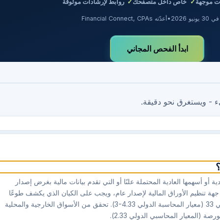
 موجهة
خاص داخل متصفحك
روابط لإرشادات موثوقة
يونيو 2026
•
أعدّته Financial Connect, CPAs
ابدأ الفحص المجاني
ء - ويستغرق نحو دقيقة.
؟
تم تداول أسهمها العادية أو أسهمها العادية المحتملة علنًا أو التي تقدم بيانات مالية بغرض إصدار
 جهة تنظيم الأوراق المالية لإصدار عام، ويجب على الكيان الذي يكشف طوعًا
عن ربحية السهم أن يحسبها ويقدمها بالكامل بموجب معيار المحاسبة الدولي ⁦33⁩ (معيار المحاسبة الدولي ⁦33⁩.⁦3-4⁩). تحقق من الأسواق الخارجية والمحلية
لمعيار المحاسبي الدولي ⁦33⁩.⁦2⁩).