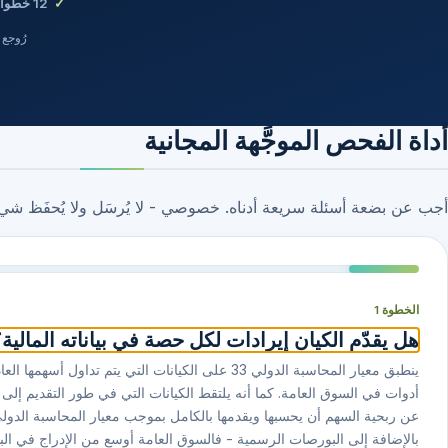
12
خطوات
رُوجع في 30 
أداة الفحص الموجَّهة المجانية
أجب عن بضعة أسئلة سريعة أدناه. خصوصي - لا يُرسَل ولا يُحفَظ شي
الخطوة 1
هل يقدّم الكيان إيرادات لكل حصة في بياناته المالية
ينطبق معيار المحاسبة الدولي ⁦33⁩ على الكيانات التي ي
أدوات في السوق العامة. كما أنه يلتقط الكيانات التي في طور التقديم إلى
بالإضافة إلى البورصات الرسمية - فالسوق العامة أوسع من الإدراج في البورصة (ا