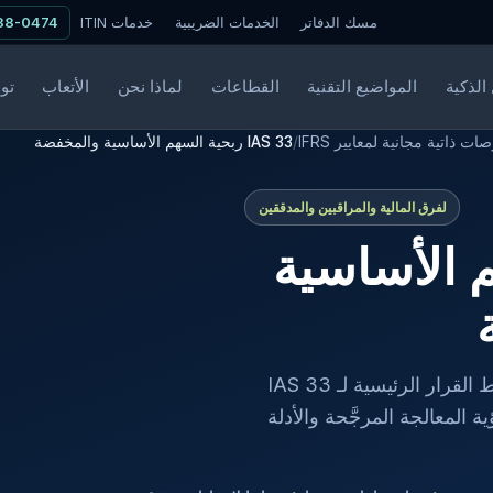
مسك الدفاتر
الخدمات الضريبية
خدمات ITIN
338-0474
الذكية
المواضيع التقنية
القطاعات
لماذا نحن
الأتعاب
تو
ت ذاتية مجانية لمعايير IFRS
/
IAS 33 ربحية السهم الأساسية والمخفضة
لفرق المالية والمراقبين والمدققين
سهم الأساسية
يأخذ هذا الفاحص المجاني الموجَّه فريق المالية لديك عبر نقاط القرار الرئيسية لـ IAS 33
المعالجة المرجَّحة والأدلة