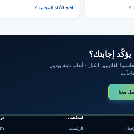
افتح الأداة المجانية
 يؤكّد إجابتك؟
ينا القانونيين الكبار - أتعاب ثابتة وبدون
اجآت.
صل معنا
استكشف
تو
قفال
الرئيسية
om