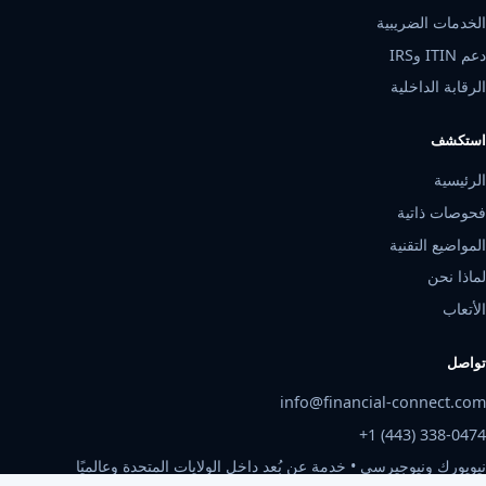
الخدمات الضريبية
دعم ITIN وIRS
الرقابة الداخلية
استكشف
الرئيسية
فحوصات ذاتية
المواضيع التقنية
لماذا نحن
الأتعاب
تواصل
info@financial-connect.com
+1 (443) 338-0474
نيويورك ونيوجيرسي • خدمة عن بُعد داخل الولايات المتحدة وعالميًا