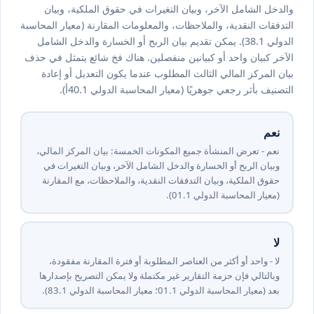
والدخل الشامل الآخر، وبيان التغيرات في حقوق الملكية، وبيان
التدفقات النقدية، والملاحظات، والمعلومات المقارنة (معيار المحاسبة
الدولي ⁦1⁩.⁦38⁩). يمكن تقديم بيان الربح أو الخسارة والدخل الشامل
الآخر كبيان واحد أو كبيانين منفصلين. هناك فخ شائع يتمثل في حذف
بيان المركز المالي الثالث المطلوب عندما يكون التعديل أو إعادة
التصنيف بأثر رجعي جوهريًا (معيار المحاسبة الدولي ⁦1⁩.⁦40⁩أ).
نعم
نعم - تعرض المنشأة جميع المكونات الخمسة: بيان المركز المالي،
وبيان الربح أو الخسارة والدخل الشامل الآخر، وبيان التغيرات في
حقوق الملكية، وبيان التدفقات النقدية، والملاحظات، مع المقارنة
(معيار المحاسبة الدولي ⁦1⁩.⁦10⁩).
لا
لا - واحد أو أكثر من العناصر المطلوبة أو فترة المقارنة مفقودة،
وبالتالي فإن حزمة التقارير غير مكتملة ولا يمكن التصريح بإصدارها
بعد (معيار المحاسبة الدولي ⁦1⁩.⁦10⁩؛ معيار المحاسبة الدولي ⁦1⁩.⁦38⁩).