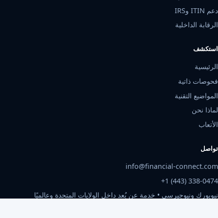
دعم ITIN وIRS
الرقابة الداخلية
استكشف
الرئيسية
فحوصات ذاتية
المواضيع التقنية
لماذا نحن
الأتعاب
تواصل
info@financial-connect.com
+1 (443) 338-0474
نيويورك ونيوجيرسي • خدمة عن بُعد داخل الولايات المتحدة وعالميًا
الإثنين-الجمعة، 9 صباحًا-6 مساءً بتوقيت الشرق الأمريكي