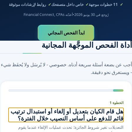
11
خطوات موجهة
خاص داخل متصفحك
روابط لإرشادات موثوقة
رُوجع في 30 يونيو 2026
•
أعدّته Financial Connect, CPAs
ابدأ الفحص المجاني
أداة الفحص الموجَّهة المجانية
أجب عن بضعة أسئلة سريعة أدناه. خصوصي - لا يُرسَل ولا يُحفَظ شيء
- ويستغرق نحو دقيقة.
الخطوة 1
هل قام الكيان بتعديل أو إلغاء أو استبدال ترتيب
قائم للدفع على أساس النصيب خلال الفترة؟
التعديلات تغير شروط الجائزة؛ تحدث عمليات الإلغاء عندما يقوم