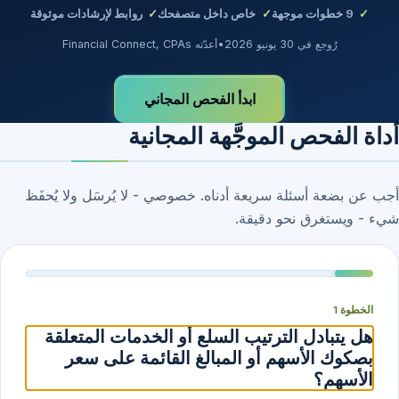
9
خطوات موجهة
خاص داخل متصفحك
روابط لإرشادات موثوقة
رُوجع في 30 يونيو 2026
•
أعدّته Financial Connect, CPAs
ابدأ الفحص المجاني
أداة الفحص الموجَّهة المجانية
أجب عن بضعة أسئلة سريعة أدناه. خصوصي - لا يُرسَل ولا يُحفَظ
شيء - ويستغرق نحو دقيقة.
الخطوة 1
هل يتبادل الترتيب السلع أو الخدمات المتعلقة
بصكوك الأسهم أو المبالغ القائمة على سعر
الأسهم؟