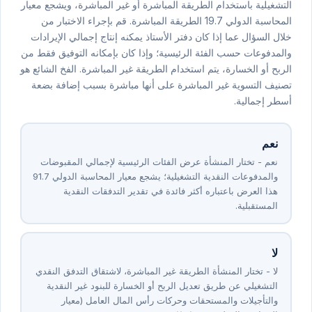
التشغيلية باستخدام الطريقة المباشرة أو غير المباشرة، ويشجع معيار
المحاسبة الدولي ⁦7⁩.⁦19⁩ الطريقة المباشرة. قم بإجراء الاختبار من
خلال السؤال عما إذا كان دفتر الأستاذ يمكنه إنتاج إجمالي الإيرادات
والمدفوعات حسب الفئة الرئيسية؛ وإذا كان بإمكانه التوفيق فقط من
الربح أو الخسارة، يتم استخدام الطريقة غير المباشرة. الفخ الشائع هو
تصنيف التسوية غير المباشرة على أنها مباشرة بسبب إضافة بضعة
أسطر إجمالية.
نعم
نعم - تختار المنشأة عرض الفئات الرئيسية لإجمالي المقبوضات
هذا العرض باعتباره أكثر فائدة في تقدير التدفقات النقدية
المستقبلية.
لا
لا - تختار المنشأة الطريقة غير المباشرة، لاشتقاق التدفق النقدي
التشغيلي عن طريق تعديل الربح أو الخسارة للبنود غير النقدية
والتأجيلات والمستحقات وحركات رأس المال العامل (معيار