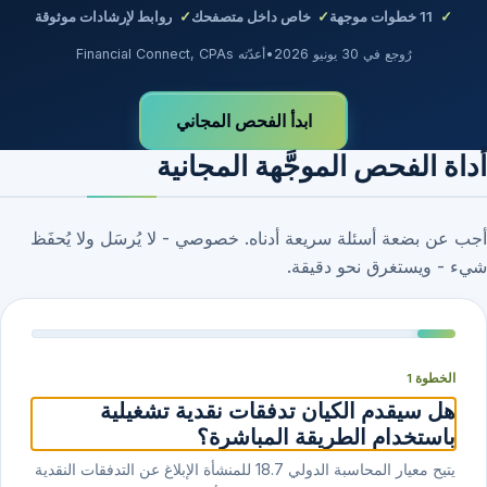
11
خطوات موجهة
خاص داخل متصفحك
روابط لإرشادات موثوقة
رُوجع في 30 يونيو 2026
•
أعدّته Financial Connect, CPAs
ابدأ الفحص المجاني
أداة الفحص الموجَّهة المجانية
أجب عن بضعة أسئلة سريعة أدناه. خصوصي - لا يُرسَل ولا يُحفَظ
شيء - ويستغرق نحو دقيقة.
الخطوة 1
هل سيقدم الكيان تدفقات نقدية تشغيلية
باستخدام الطريقة المباشرة؟
يتيح معيار المحاسبة الدولي ⁦7⁩.⁦18⁩ للمنشأة الإبلاغ عن التدفقات النقدية