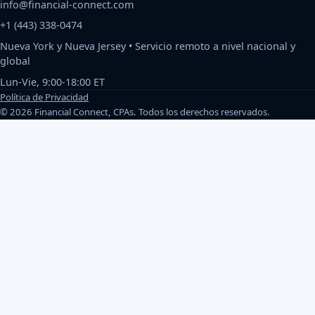
info@financial-connect.com
+1 (443) 338-0474
Nueva York y Nueva Jersey • Servicio remoto a nivel nacional y
global
Lun-Vie, 9:00-18:00 ET
Política de Privacidad
©
2026
Financial Connect, CPAs
.
Todos los derechos reservados.