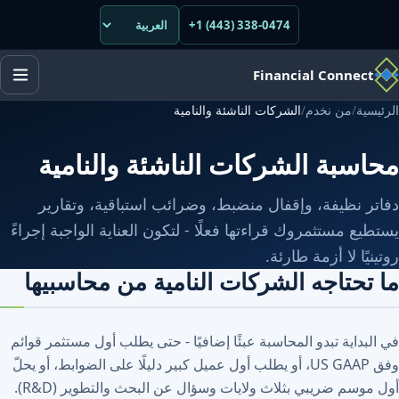
+1 (443) 338-0474
Financial Conne
ة
/
من نخدم
/
الشركات الناشئة والنامية
سبة الشركات الناشئة والنامية
 نظيفة، وإقفال منضبط، وضرائب استباقية، وتقارير
 مستثمروك قراءتها فعلًا - لتكون العناية الواجبة إجراءً
ًا لا أزمة طارئة.
حتاجه الشركات النامية من محاسبيها
داية تبدو المحاسبة عبئًا إضافيًا - حتى يطلب أول مستثمر قوائم
وفق US GAAP، أو يطلب أول عميل كبير دليلًا على الضوابط، أو يحلّ
أول موسم ضريبي بثلاث ولايات وسؤال عن البحث والتطوير (R&D).