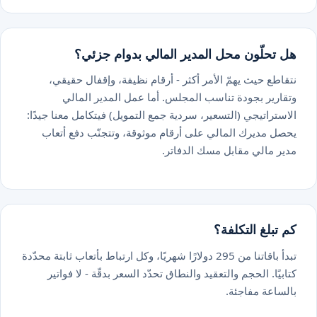
ل تحلّون محل المدير المالي بدوام جزئي؟
قاطع حيث يهمّ الأمر أكثر - أرقام نظيفة، وإقفال حقيقي،
قارير بجودة تناسب المجلس. أما عمل المدير المالي
استراتيجي (التسعير، سردية جمع التمويل) فيتكامل معنا جيدًا:
صل مديرك المالي على أرقام موثوقة، وتتجنّب دفع أتعاب
ير مالي مقابل مسك الدفاتر.
 تبلغ التكلفة؟
تبدأ باقاتنا من 295 دولارًا شهريًا، وكل ارتباط بأتعاب ثابتة محدّدة
ابيًا. الحجم والتعقيد والنطاق تحدّد السعر بدقّة - لا فواتير
لساعة مفاجئة.