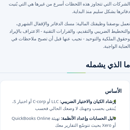
ت التي تتجاوز هذه اللحظات أسرع من غيرها هي التي بُنيت
ا بشكل سليم منذ البداية.
وصفنا وظيفتك المالية: مسك الدفاتر والإقفال الشهري،
يط الضريبي والتقديم، والقرارات التقنية - الاعتراف بالإيراد
الملكية والتوحيد - نجيب عنها قبل أن تصبح ملاحظات في
 الواجبة.
لذي يشمله
لأساس
إرشاد الكيان والاختيار الضريبي:
LLC أو C-corp أو اختيار S،
يُنتقى بحسب وجهتك لا وضعك الحالي فحسب
دليل الحسابات وإعداد الأنظمة:
تهيئة QuickBooks Online
أو Xero بحيث تتوسّع التقارير معك