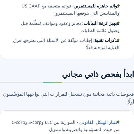
قوائم جاهزة للمستثمرين:
قوائم متسقة مع US GAAP
والمقاييس التي يتوقعها المستثمرون
تجهيز غرفة البيانات:
دفاتر وعقود ومواقف مُنظَّمة قبل
وصول قائمة الطلبات
مذكرات تقنية:
إجابات موثّقة عن الأسئلة التي تطرحها فرق
العناية الواجبة فعلًا
 بفحص ذاتي مجاني
 ذاتية مجانية دون تسجيل للقرارات التي يواجهها المؤسِّسون
اختيار الهيكل القانوني
- الموازنة بين LLC وS-corp وC-corp
من حيث المسؤولية والضريبة والتمويل