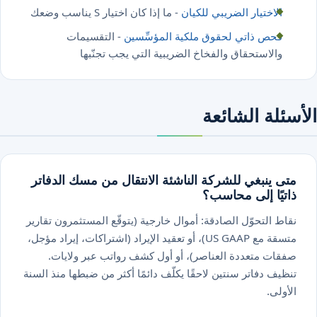
الاختيار الضريبي للكيان
- ما إذا كان اختيار S يناسب وضعك
فحص ذاتي لحقوق ملكية المؤسِّسين
- التقسيمات
والاستحقاق والفخاخ الضريبية التي يجب تجنّبها
ئلة الشائعة
ى ينبغي للشركة الناشئة الانتقال من مسك الدفاتر
تيًا إلى محاسب؟
اط التحوّل الصادقة: أموال خارجية (يتوقّع المستثمرون تقارير
متسقة مع US GAAP)، أو تعقيد الإيراد (اشتراكات، إيراد مؤجل،
قات متعددة العناصر)، أو أول كشف رواتب عبر ولايات.
ظيف دفاتر سنتين لاحقًا يكلّف دائمًا أكثر من ضبطها منذ السنة
أولى.