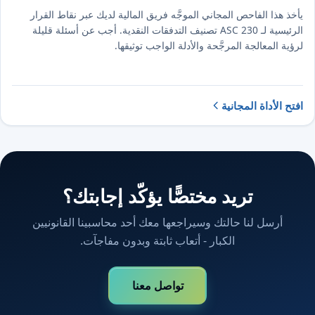
يأخذ هذا الفاحص المجاني الموجَّه فريق المالية لديك عبر نقاط القرار
الرئيسية لـ ASC 230 تصنيف التدفقات النقدية. أجب عن أسئلة قليلة
لرؤية المعالجة المرجَّحة والأدلة الواجب توثيقها.
افتح الأداة المجانية
تريد مختصًّا يؤكّد إجابتك؟
أرسل لنا حالتك وسيراجعها معك أحد محاسبينا القانونيين
الكبار - أتعاب ثابتة وبدون مفاجآت.
تواصل معنا