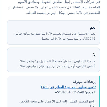
في شركات الاستثمار (مثل صناديق التحوط، وصناديق الأسهم
الخاصة) بسعر NAV لكل حصة كعامل عملي. ولا تصنف الاستثمارات
المقيسة في NAV ضمن الهيكل الهرمي للقيمة العادلة.
نعم
نعم - الاستثمار في صندوق يحسب NAV بما يتفق مع مبادئ قياس
ASC 946 ، والبيع بمبلغ غير NAV غير محتمل.
لا
لا - هذا البند ليس استثماراً مستحقاً للصناديق، ولا يشكل NAV
أساس القياس، أو من المحتمل أن يبيع الكيان بمبلغ غير NAV .
إرشادات موثوقة
تدوين معايير المحاسبة الصادر عن FASB
المرجع:
ASC 820-10-35-54B
راجع المصدر المشار إليه قبل الاعتماد على نتيجة الفحص
الأولي.