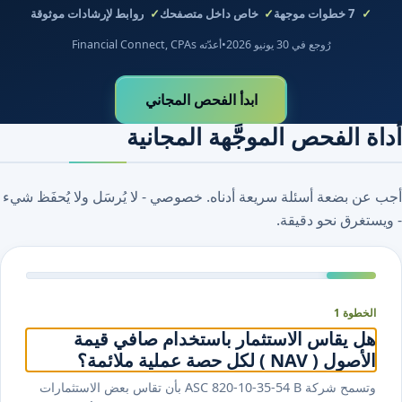
7
خطوات موجهة
خاص داخل متصفحك
روابط لإرشادات موثوقة
رُوجع في 30 يونيو 2026
•
أعدّته Financial Connect, CPAs
ابدأ الفحص المجاني
أداة الفحص الموجَّهة المجانية
أجب عن بضعة أسئلة سريعة أدناه. خصوصي - لا يُرسَل ولا يُحفَظ شيء
- ويستغرق نحو دقيقة.
الخطوة 1
هل يقاس الاستثمار باستخدام صافي قيمة
الأصول ( NAV ) لكل حصة عملية ملائمة؟
وتسمح شركة ASC 820-10-35-54 B بأن تقاس بعض الاستثمارات