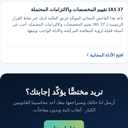
IAS 37 تقييم المخصصات والالتزامات المحتملة
يأخذ هذا الفاحص المجاني الموجَّه فريق المالية لديك عبر نقاط القرار
الرئيسية لـ IAS 37 تقييم المخصصات والالتزامات المحتملة. أجب عن
أسئلة قليلة لرؤية المعالجة المرجَّحة والأدلة الواجب توثيقها.
افتح الأداة المجانية
تريد مختصًّا يؤكّد إجابتك؟
أرسل لنا حالتك وسيراجعها معك أحد محاسبينا القانونيين
الكبار - أتعاب ثابتة وبدون مفاجآت.
تواصل معنا