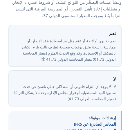
وتنشأ عمليات التصحُّر من اللوائح البيئية، أو شروط استرداد الإيجار،
أو متطلبات إعادة تأهيل التعدين، أو الممارسة العرفية التي تُنشئ
التزاماً بنّاءً بموجب المعيار المحاسبي الدولي 37.
نعم
نعم - قانون أو لائحة أو عقد مثل بند استعادة عقد الإيجار، أو
ممارسة راسخة تخلق توقعات صحيحة لطرف ثالث يلزم الكيان
بالتفكيك أو الاستعادة، وقد وقع الحدث الملزم (معيار المحاسبة
الدولي ⁦37⁩.⁦10⁩؛ معيار المحاسبة الدولي ⁦37⁩.⁦14⁩ (أ)).
لا
لا - لا يوجد أي التزام قانوني أو استدلالي حالي ناشئ عن حدث
سابق؛ النية المستقبلية أو قرار مجلس الإدارة وحده لا يشكل التزامًا
(معيار المحاسبة الدولي ⁦37⁩.⁦14⁩).
إرشادات موثوقة
المعايير الصادرة عن IFRS