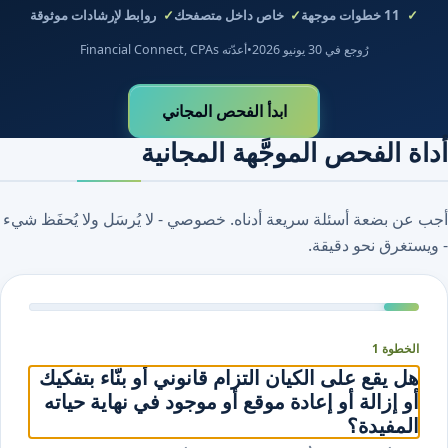
11
خطوات موجهة
خاص داخل متصفحك
روابط لإرشادات موثوقة
رُوجع في 30 يونيو 2026
•
أعدّته Financial Connect, CPAs
ابدأ الفحص المجاني
أداة الفحص الموجَّهة المجانية
أجب عن بضعة أسئلة سريعة أدناه. خصوصي - لا يُرسَل ولا يُحفَظ شيء
- ويستغرق نحو دقيقة.
الخطوة 1
هل يقع على الكيان التزام قانوني أو بنّاء بتفكيك
أو إزالة أو إعادة موقع أو موجود في نهاية حياته
المفيدة؟