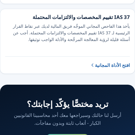
IAS 37 تقييم المخصصات والالتزامات المحتملة
يأخذ هذا الفاحص المجاني الموجَّه فريق المالية لديك عبر نقاط القرار
الرئيسية لـ IAS 37 تقييم المخصصات والالتزامات المحتملة. أجب عن
أسئلة قليلة لرؤية المعالجة المرجَّحة والأدلة الواجب توثيقها.
افتح الأداة المجانية
تريد مختصًّا يؤكّد إجابتك؟
أرسل لنا حالتك وسيراجعها معك أحد محاسبينا القانونيين
الكبار - أتعاب ثابتة وبدون مفاجآت.