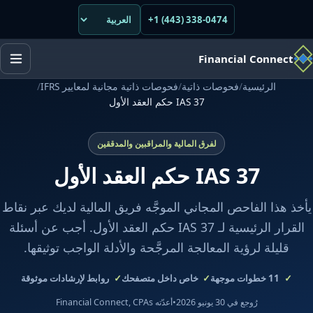
+1 (443) 338-0474
Financial Connect
الرئيسية
/
فحوصات ذاتية
/
فحوصات ذاتية مجانية لمعايير IFRS
/
IAS 37 حكم العقد الأول
لفرق المالية والمراقبين والمدققين
IAS 37 حكم العقد الأول
يأخذ هذا الفاحص المجاني الموجَّه فريق المالية لديك عبر نقاط
القرار الرئيسية لـ IAS 37 حكم العقد الأول. أجب عن أسئلة
قليلة لرؤية المعالجة المرجَّحة والأدلة الواجب توثيقها.
11
خطوات موجهة
خاص داخل متصفحك
روابط لإرشادات موثوقة
رُوجع في 30 يونيو 2026
•
أعدّته Financial Connect, CPAs