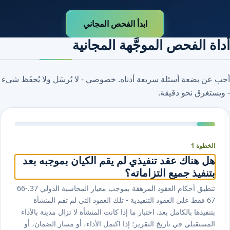
ابدأ الفحص المجاني
أداة الفحص الموجَّهة المجانية
أجب عن بضعة أسئلة سريعة أدناه. خصوصي - لا يُرسَل ولا يُحفَظ شيء
- ويستغرق نحو دقيقة.
الخطوة 1
هل هناك عقد تنفيذي لم يقم الكيان بموجبه بعد
بتنفيذ جميع التزاماته؟
تنطبق أحكام العقود المرهقة بموجب معيار المحاسبة الدولي ⁦37⁩.⁦66-
67⁩ فقط على العقود التنفيذية - تلك العقود التي لم تقم المنشأة
بتنفيذها بالكامل بعد. اختبار ما إذا كانت المنشأة لا تزال مدينة بالأداء
المستقبلي في تاريخ التقرير؛ إذا اكتمل الأداء، أو مسار الضمان، أو