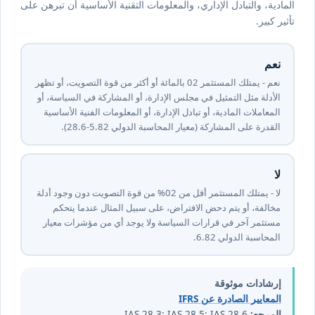
المادية، والتبادل الإداري، والمعلومات التقنية الأساسية أن تبرهن على
تأثير كبير.
نعم
نعم - يمتلك المستثمر ⁦20⁩ بالمائة أو أكثر من قوة التصويت، أو تظهر
الأدلة مثل التمثيل في مجلس الإدارة، أو المشاركة في السياسة، أو
المعاملات المادية، أو تبادل الإدارة، أو المعلومات الفنية الأساسية
القدرة على المشاركة (معيار المحاسبة الدولي ⁦28⁩.⁦5-28⁩.⁦6⁩).
لا
لا - يمتلك المستثمر أقل من ⁦⁦20⁩%⁩ من قوة التصويت دون وجود أدلة
مخالفة، أو يتم دحض الافتراض، على سبيل المثال عندما يتحكم
مستثمر آخر في قرارات السياسة ولا يوجد أي من مؤشرات معيار
المحاسبة الدولي ⁦28⁩.⁦6⁩.
إرشادات موثوقة
المعايير الصادرة عن IFRS
المرجع:
IAS 28.3; IAS 28.5; IAS 28.6