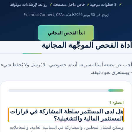
8
خطوات موجهة
خاص داخل متصفحك
روابط لإرشادات موثوقة
رُوجع في 30 يونيو 2026
•
أعدّته Financial Connect, CPAs
ابدأ الفحص المجاني
أداة الفحص الموجَّهة المجانية
أجب عن بضعة أسئلة سريعة أدناه. خصوصي - لا يُرسَل ولا يُحفَظ شيء
- ويستغرق نحو دقيقة.
الخطوة 1
هل لدى المستثمر سلطة المشاركة في قرارات
المستثمر المالية والتشغيلية؟
ويمكن لتمثيل المجلس، والمشاركة في السياسة العامة، والمعاملات