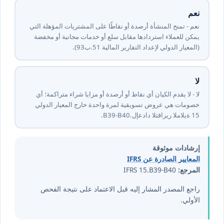
نعم
نعم - تمنح المنشأة أرصدة أو نقاطًا على المشتريات المؤهلة التي
يمكن للعملاء استردادها مقابل سلع أو خدمات مجانية أو مخفضة
(المعيار الدولي لإعداد التقارير المالية ⁦15⁩.ب⁦39⁩).
لا
لا - لا يقدم الكيان أي نقاط أو أرصدة أو مزايا شراء متراكمة؛ أي
خصومات هي عروض تسويقية لمرة واحدة خارج المعيار الدولي
لإعداد التقارير المالية ⁦15⁩.B39-B40.
إرشادات موثوقة
المعايير الصادرة عن IFRS
المرجع:
IFRS 15.B39-B40
راجع المصدر المشار إليه قبل الاعتماد على نتيجة الفحص
الأولي.