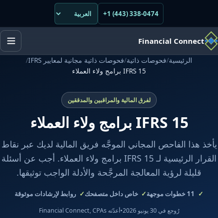
+1 (443) 338-0474
Financial Connect
الرئيسية
/
فحوصات ذاتية
/
فحوصات ذاتية مجانية لمعايير IFRS
/
IFRS 15 برامج ولاء العملاء
لفرق المالية والمراقبين والمدققين
IFRS 15 برامج ولاء العملاء
يأخذ هذا الفاحص المجاني الموجَّه فريق المالية لديك عبر نقاط
القرار الرئيسية لـ IFRS 15 برامج ولاء العملاء. أجب عن أسئلة
قليلة لرؤية المعالجة المرجَّحة والأدلة الواجب توثيقها.
11
خطوات موجهة
خاص داخل متصفحك
روابط لإرشادات موثوقة
رُوجع في 30 يونيو 2026
•
أعدّته Financial Connect, CPAs