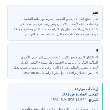
نعم
نعم - يمنح الكيان ترخيص العلامة التجارية مع نظام التشغيل
وخدمات الدعم لأصحاب الامتياز، وهو ترتيب ترخيص محدد في
المعيار الدولي لإعداد التقارير المالية ⁦15⁩.B52 الذي يتطلب نموذجًا
من خمس خطوات بالإضافة إلى إرشادات تطبيق الترخيص.
لا
لا - الكيان لا يتمتع بحق الامتياز؛ يجب تحليل التراخيص الأخرى
للملكية الفكرية أو ترتيبات الخدمة وفقًا لنموذج المعيار الدولي
لإعداد التقارير المالية رقم ⁦15⁩ العام، وفي حالة وجود ترخيص، وفقًا
للمعيار الدولي لإعداد التقارير المالية رقم ⁦15⁩.B52-B63B.
إرشادات موثوقة
المعايير الصادرة عن IFRS
المرجع:
IFRS 15.9; IFRS 15.B52
راجع المصدر المشار إليه قبل الاعتماد على نتيجة الفحص