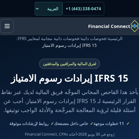
+1 (443) 338-0474
Financial Connect
الرئيسية
/
فحوصات ذاتية
/
فحوصات ذاتية مجانية لمعايير IFRS
/
IFRS 15 إيرادات رسوم الامتياز
لفرق المالية والمراقبين والمدققين
IFRS 15 إيرادات رسوم الامتياز
يأخذ هذا الفاحص المجاني الموجَّه فريق المالية لديك عبر نقاط
القرار الرئيسية لـ IFRS 15 إيرادات رسوم الامتياز. أجب عن
أسئلة قليلة لرؤية المعالجة المرجَّحة والأدلة الواجب توثيقها.
11
خطوات موجهة
خاص داخل متصفحك
روابط لإرشادات موثوقة
رُوجع في 30 يونيو 2026
•
أعدّته Financial Connect, CPAs