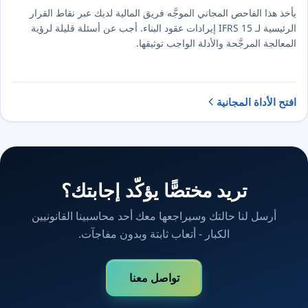
يأخذ هذا الفاحص المجاني الموجَّه فريق المالية لديك عبر نقاط القرار
الرئيسية لـ IFRS 15 إيرادات عقود البناء. أجب عن أسئلة قليلة لرؤية
المعالجة المرجَّحة والأدلة الواجب توثيقها.
افتح الأداة المجانية
تريد مختصًّا يؤكّد إجابتك؟
أرسل لنا حالتك وسيراجعها معك أحد محاسبينا القانونيين
الكبار - أتعاب ثابتة وبدون مفاجآت.
تواصل معنا