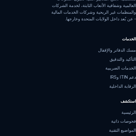
شركة محاسبة قانونية ديناميكية ذات رؤية
مستقبلية تجمع المعايير الفنية لكبرى الشركات
العالمية وشفافية الأتعاب الثابتة، لخدمة الشركات
والمنظمات غير الربحية وشركات الخدمات المالية
- عن بُعد داخل الولايات المتحدة وخارجها.
الخدمات
مسك الدفاتر والإقفال
التأكيد والتدقيق
الخدمات الضريبية
دعم ITIN وIRS
الرقابة الداخلية
استكشف
الرئيسية
فحوصات ذاتية