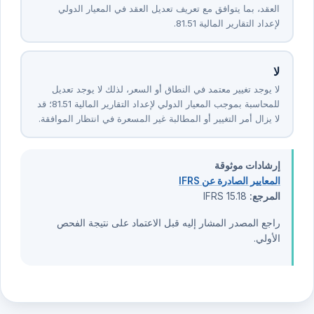
نعم
وافق الطرفان على تغيير الحقوق والالتزامات القابلة للتنفيذ في
العقد، بما يتوافق مع تعريف تعديل العقد في المعيار الدولي
لإعداد التقارير المالية ⁦15⁩.⁦18⁩.
لا
لا يوجد تغيير معتمد في النطاق أو السعر، لذلك لا يوجد تعديل
للمحاسبة بموجب المعيار الدولي لإعداد التقارير المالية ⁦15⁩.⁦18⁩؛ قد
لا يزال أمر التغيير أو المطالبة غير المسعرة في انتظار الموافقة.
إرشادات موثوقة
المعايير الصادرة عن IFRS
المرجع:
IFRS 15.18
راجع المصدر المشار إليه قبل الاعتماد على نتيجة الفحص
الأولي.