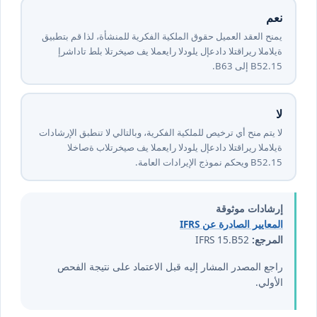
نعم
يمنح العقد العميل حقوق الملكية الفكرية للمنشأة، لذا قم بتطبيق
إرشادات طلب الترخيص في المعيار الدولي لإعداد التقارير المالية
⁦15⁩.B52 إلى B63.
لا
لا يتم منح أي ترخيص للملكية الفكرية، وبالتالي لا تنطبق الإرشادات
الخاصة بالترخيص في المعيار الدولي لإعداد التقارير المالية
⁦15⁩.B52 ويحكم نموذج الإيرادات العامة.
إرشادات موثوقة
المعايير الصادرة عن IFRS
المرجع:
IFRS 15.B52
راجع المصدر المشار إليه قبل الاعتماد على نتيجة الفحص
الأولي.