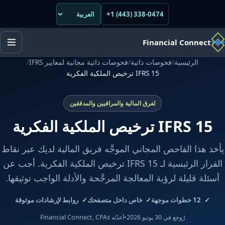
+1 (443) 338-0474
Financial Connect
الرئيسية
/
فحوصات ذاتية
/
فحوصات ذاتية مجانية لمعايير IFRS
/
IFRS 15 ترخيص الملكية الفكرية
لفرق المالية والمراقبين والمدققين
IFRS 15 ترخيص الملكية الفكرية
يأخذ هذا الفاحص المجاني الموجَّه فريق المالية لديك عبر نقاط
القرار الرئيسية لـ IFRS 15 ترخيص الملكية الفكرية. أجب عن
أسئلة قليلة لرؤية المعالجة المرجَّحة والأدلة الواجب توثيقها.
12
خطوات موجهة
خاص داخل متصفحك
روابط لإرشادات موثوقة
رُوجع في 30 يونيو 2026
•
أعدّته Financial Connect, CPAs