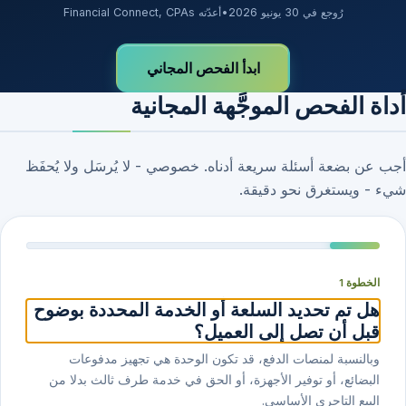
رُوجع في 30 يونيو 2026
•
أعدّته Financial Connect, CPAs
ابدأ الفحص المجاني
أداة الفحص الموجَّهة المجانية
أجب عن بضعة أسئلة سريعة أدناه. خصوصي - لا يُرسَل ولا يُحفَظ
شيء - ويستغرق نحو دقيقة.
الخطوة 1
هل تم تحديد السلعة أو الخدمة المحددة بوضوح
قبل أن تصل إلى العميل؟
وبالنسبة لمنصات الدفع، قد تكون الوحدة هي تجهيز مدفوعات
البضائع، أو توفير الأجهزة، أو الحق في خدمة طرف ثالث بدلا من
البيع التاجري الأساسي.