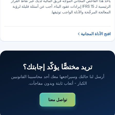
يأخذ هذا الفاحص المجاني الموجَّه فريق المالية لديك عبر نقاط القرار
الرئيسية لـ IFRS 15 إيرادات عقود البناء. أجب عن أسئلة قليلة لرؤية
المعالجة المرجَّحة والأدلة الواجب توثيقها.
افتح الأداة المجانية
تريد مختصًّا يؤكّد إجابتك؟
أرسل لنا حالتك وسيراجعها معك أحد محاسبينا القانونيين
الكبار - أتعاب ثابتة وبدون مفاجآت.
تواصل معنا