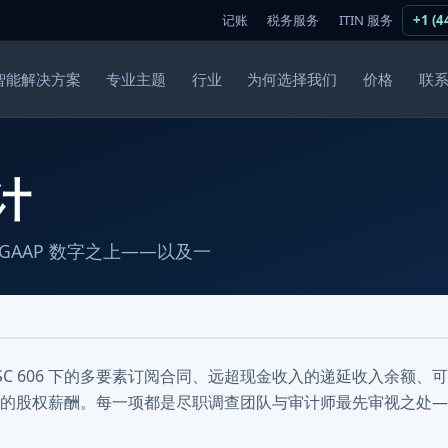
记账
税务服务
ITIN 服务
+1 (4
智能解决方案
专业主题
行业
为何选择我们
价格
联
计
GAAP 数字之上——以及一
C 606 下的多要素订阅合同、远超现金收入的递延收入余额、
的股权薪酬。每一项都是尽职调查团队与审计师最先审视之处—