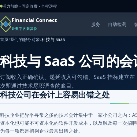
活力前瞻 • 固定收费 • 全程远程
Financial Connect
服务
自助检测
让数字各归其位
首页
/
我们的服务对象
/
科技与 SaaS
科技与 SaaS 公司的会
订阅收入正确确认、递延收入可勾稽、SaaS 指标建立在 
次即通过技术尽职调查的账目。
科技公司在会计上容易出错之处
科技企业把异乎寻常之多的技术会计集中于一家小公司之内：AS
资本化也可能不可资本化的软件开发成本，以及触及每一次招聘
为每一项都是初创企业最常出错之处。