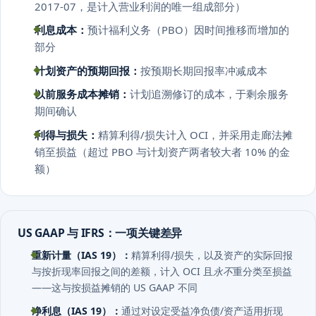
2017-07，是计入营业利润的唯一组成部分）
利息成本：
预计福利义务（PBO）因时间推移而增加的
部分
计划资产的预期回报：
按预期长期回报率冲减成本
以前服务成本摊销：
计划追溯修订的成本，于剩余服务
期间确认
利得与损失：
精算利得/损失计入 OCI，并采用走廊法摊
销至损益（超过 PBO 与计划资产两者较大者 10% 的金
额）
US GAAP 与 IFRS：一项关键差异
重新计量（IAS 19）：
精算利得/损失，以及资产的实际回报
与按折现率回报之间的差额，计入 OCI 且
永不
重分类至损益
——这与按损益摊销的 US GAAP 不同
净利息（IAS 19）：
通过对设定受益净负债/资产适用折现