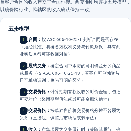
自客户合同的收入建立了全面框架。两套准则均遵循五步模型，
以确保跨行业、跨辖区的收入确认保持一致。
五步模型
识别合同：
按 ASC 606-10-25-1 判断合同是否存在
（须经批准、明确各方权利义务与付款条款、具有商
业实质且很可能收回对价）
识别履约义务：
确定合同中承诺的可明确区分的商品
或服务（按 ASC 606-10-25-19，若客户可单独受益
且可单独识别，则为可明确区分）
确定交易价格：
计算预期有权收取的对价金额，包括
可变对价（采用期望值法或最可能金额法估计）
分摊交易价格：
按单独售价将交易价格分摊至各履约
义务（直接法、调整后市场法或剩余法）
确认收入：
在每项履约义务履行时（或随其履行）确