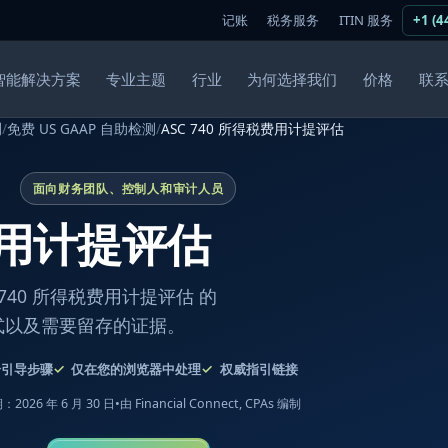
记账
税务服务
ITIN 服务
+1 (4
智能解决方案
专业主题
行业
为何选择我们
价格
联
测
/
免费 US GAAP 自助检测
/
ASC 740 所得税费用计提评估
面向财务团队、控制人和审计人员
税费用计提评估
40 所得税费用计提评估 的
式以及需要留存的证据。
个引导步骤
仅在您的浏览器中处理
权威指引链接
2026 年 6 月 30 日
•
由 Financial Connect, CPAs 编制