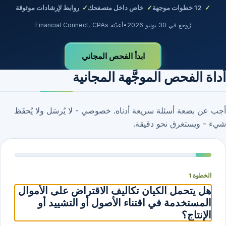
12
خطوات موجهة
خاص داخل متصفحك
روابط لإرشادات موثوقة
رُوجع في 30 يونيو 2026
•
أعدّته Financial Connect, CPAs
ابدأ الفحص المجاني
أداة الفحص الموجَّهة المجانية
أجب عن بضعة أسئلة سريعة أدناه. خصوصي - لا يُرسَل ولا يُحفَظ
شيء - ويستغرق نحو دقيقة.
الخطوة 1
هل يتحمل الكيان تكاليف الاقتراض على الأموال
المستخدمة في اقتناء الأصول أو التشييد أو
الإنتاج؟