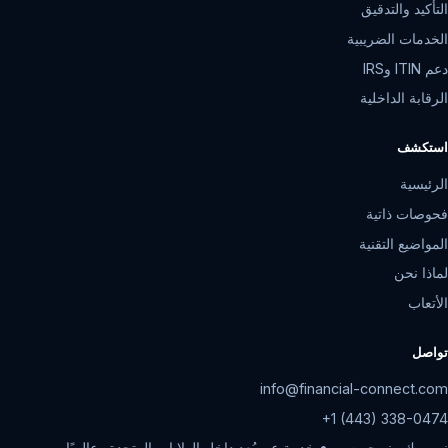
التأكيد والتدقيق
الخدمات الضريبية
دعم ITIN وIRS
الرقابة الداخلية
استكشف
الرئيسية
فحوصات ذاتية
المواضيع التقنية
لماذا نحن
الأتعاب
تواصل
info@financial-connect.com
+1 (443) 338-0474
نيويورك ونيوجيرسي • خدمة عن بُعد داخل الولايات المتحدة وعالميًا