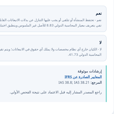
نعم
نعم - تحتفظ المنشأة أو تتلقى أو يجب عليها التنازل عن بدلات الانبعاثات القا
تفي بتعريف معيار المحاسبة الدولي ⁦38⁩.⁦8⁩ للأصل غير الملموس وينطبق اختبار الاعتراف بمعيار المحاسبة الدولي ⁦38⁩.⁦21⁩.
لا
لا - الكيان خارج أي نظام مخصصات ولا يملك أي حقوق في الانبعاثات؛ ويتم تقي
المحاسبة الدولي ⁦37⁩.⁦14⁩.
إرشادات موثوقة
المعايير الصادرة عن IFRS
المرجع:
IAS 38.8; IAS 38.21
راجع المصدر المشار إليه قبل الاعتماد على نتيجة الفحص الأولي.