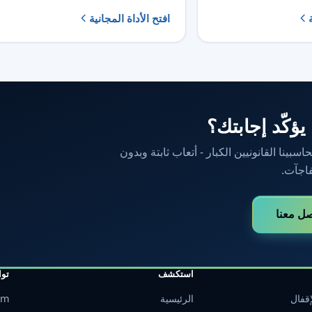
افتح الأداة المجانية
 يؤكّد إجابتك؟
ينا القانونيين الكبار - أتعاب ثابتة وبدون
اجآت.
صل معنا
استكشف
تو
قفال
الرئيسية
om