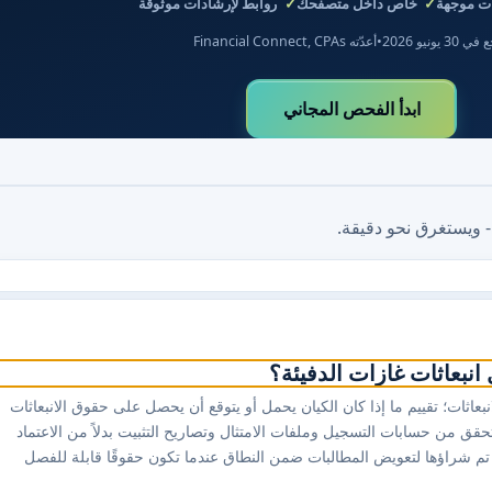
 موجهة
خاص داخل متصفحك
روابط لإرشادات موثوقة
 30 يونيو 2026
•
أعدّته Financial Connect, CPAs
ابدأ الفحص المجاني
- ويستغرق نحو دقيقة.
بعاثات غازات الدفيئة؟
عاثات؛ تقييم ما إذا كان الكيان يحمل أو يتوقع أن يحصل على حقوق الانبعاثات
حقق من حسابات التسجيل وملفات الامتثال وتصاريح التثبيت بدلاً من الاعتماد
ي تم شراؤها لتعويض المطالبات ضمن النطاق عندما تكون حقوقًا قابلة للفصل