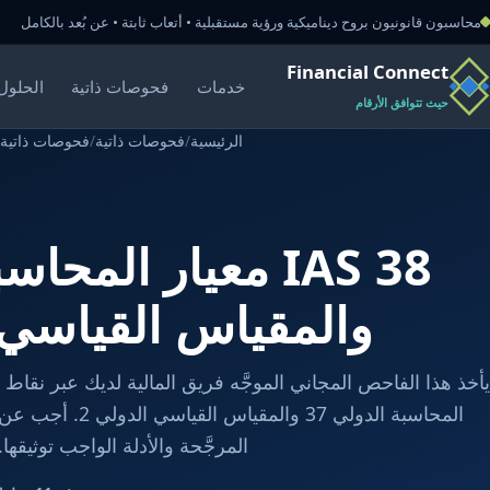
محاسبون قانونيون بروح ديناميكية ورؤية مستقبلية • أتعاب ثابتة • عن بُعد بالكامل
Financial Connect
خدمات
فحوصات ذاتية
الحلول 
حيث تتوافق الأرقام
الرئيسية
/
فحوصات ذاتية
/
فحوصات ذاتية مجا
والمقياس القياسي ا
المحاسبة الدولي 37 وا
المرجَّحة والأدلة الواجب توثيقها.