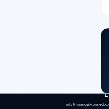
اصل
info@financial-connect.c