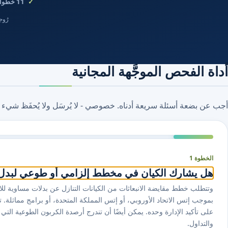
11
خطوات
رُوجع في
أداة الفحص الموجَّهة المجانية
أجب عن بضعة أسئلة سريعة أدناه. خصوصي - لا يُرسَل ولا يُحفَظ شيء 
الخطوة 1
هل يشارك الكيان في مخطط إلزامي أو طوعي لبدل ان
وتتطلب خطط مقايضة الانبعاثات من الكيانات التنازل عن بدلات مساوية للانب
بموجب إتس الاتحاد الأوروبي، أو إتس المملكة المتحدة، أو برامج مماثلة. ت
على تأكيد الإدارة وحده. يمكن أيضًا أن تندرج أرصدة الكربون الطوعية الت
والتداول.