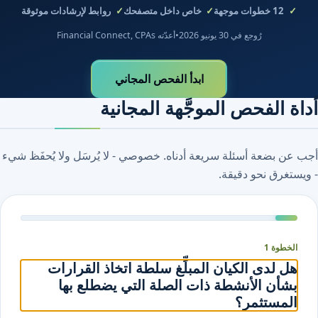
12
خطوات موجهة
خاص داخل متصفحك
روابط لإرشادات موثوقة
رُوجع في 30 يونيو 2026
•
أعدّته Financial Connect, CPAs
ابدأ الفحص المجاني
أداة الفحص الموجَّهة المجانية
أجب عن بضعة أسئلة سريعة أدناه. خصوصي - لا يُرسَل ولا يُحفَظ شيء
- ويستغرق نحو دقيقة.
الخطوة 1
هل لدى الكيان المبلِّغ سلطة اتخاذ القرارات
بشأن الأنشطة ذات الصلة التي يضطلع بها
المستثمر؟