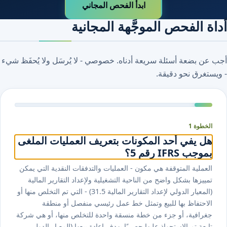
ابدأ الفحص المجاني
أداة الفحص الموجَّهة المجانية
أجب عن بضعة أسئلة سريعة أدناه. خصوصي - لا يُرسَل ولا يُحفَظ شيء
- ويستغرق نحو دقيقة.
الخطوة 1
هل يفي أحد المكونات بتعريف العمليات الملغى
بموجب IFRS رقم 5؟
العملية المتوقفة هي مكون - العمليات والتدفقات النقدية التي يمكن
تمييزها بشكل واضح من الناحية التشغيلية ولإعداد التقارير المالية
(المعيار الدولي لإعداد التقارير المالية ⁦5⁩.⁦31⁩) - التي تم التخلص منها أو
الاحتفاظ بها للبيع وتمثل خط عمل رئيسي منفصل أو منطقة