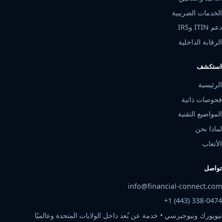
مسك الدفاتر والإقفال
التأكيد والتدقيق
الخدمات الضريبية
دعم ITIN وIRS
الرقابة الداخلية
استكشف
الرئيسية
فحوصات ذاتية
المواضيع التقنية
لماذا نحن
الأتعاب
تواصل
info@financial-connect.com
+1 (443) 338-0474