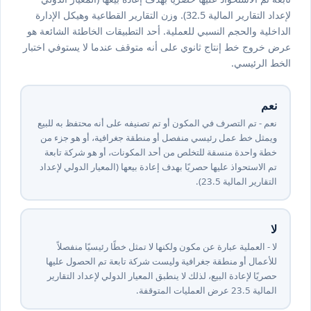
جغرافية، أو جزء من خطة منسقة واحدة للتخلص منها، أو هي شركة
تابعة تم الاستحواذ عليها حصريًا بهدف إعادة بيعها (المعيار الدولي
لإعداد التقارير المالية ⁦5⁩.⁦32⁩). وزن التقارير القطاعية وهيكل الإدارة
الداخلية والحجم النسبي للعملية. أحد التطبيقات الخاطئة الشائعة هو
عرض خروج خط إنتاج ثانوي على أنه متوقف عندما لا يستوفي اختبار
الخط الرئيسي.
نعم
نعم - تم التصرف في المكون أو تم تصنيفه على أنه محتفظ به للبيع
ويمثل خط عمل رئيسي منفصل أو منطقة جغرافية، أو هو جزء من
خطة واحدة منسقة للتخلص من أحد المكونات، أو هو شركة تابعة
تم الاستحواذ عليها حصريًا بهدف إعادة بيعها (المعيار الدولي لإعداد
التقارير المالية ⁦5⁩.⁦32⁩).
لا
لا - العملية عبارة عن مكون ولكنها لا تمثل خطًا رئيسيًا منفصلاً
للأعمال أو منطقة جغرافية وليست شركة تابعة تم الحصول عليها
حصريًا لإعادة البيع، لذلك لا ينطبق المعيار الدولي لإعداد التقارير