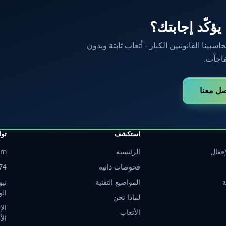
 يؤكّد إجابتك؟
ينا القانونيين الكبار - أتعاب ثابتة وبدون
اجآت.
صل معنا
استكشف
تو
قفال
الرئيسية
om
فحوصات ذاتية
74
ة
المواضيع التقنية
نيو
الو
لماذا نحن
الأتعاب
الأ