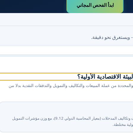
ابدأ الفحص المجاني
- ويستغرق نحو دقيقة.
ة الاقتصادية الأولية؟
، والمحددة من عملة المبيعات والتكاليف والتمويل والتدفقات النقدية بدلا من
نعم - قامت الإدارة بتوثيق العملة التي تؤثر بشكل رئيسي على أسعار المبيعات وتكاليف المدخلات (معيار المحاسبة الدولي ⁦21⁩.⁦9⁩)، مع وزن مؤشرات التمويل