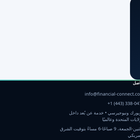
اصل
info@financial-connect.c
+1 (443) 338-04
يورك ونيوجيرسي • خدمة عن بُعد داخل
لايات المتحدة وعالميًا
الإثنين-الجمعة، 9 صباحًا-6 مساءً بتوقيت الشرق
مريكي