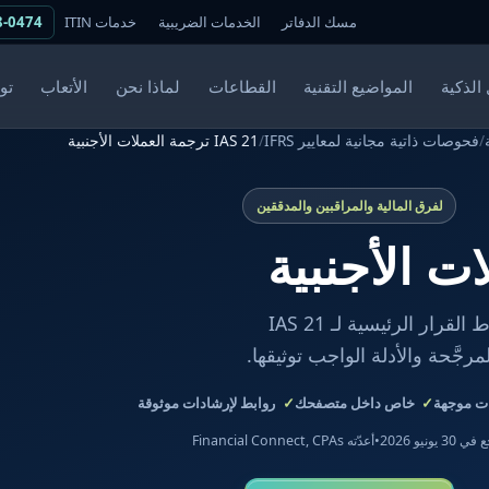
مسك الدفاتر
الخدمات الضريبية
خدمات ITIN
8-0474
الذكية
المواضيع التقنية
القطاعات
لماذا نحن
الأتعاب
تو
/
فحوصات ذاتية مجانية لمعايير IFRS
/
IAS 21 ترجمة العملات الأجنبية
لفرق المالية والمراقبين والمدققين
يأخذ هذا الفاحص المجاني الموجَّه فريق المالية لديك عبر نقاط القرار الرئيسية لـ IAS 21
رجَّحة والأدلة الواجب توثيقها.
 موجهة
خاص داخل متصفحك
روابط لإرشادات موثوقة
 30 يونيو 2026
•
أعدّته Financial Connect, CPAs