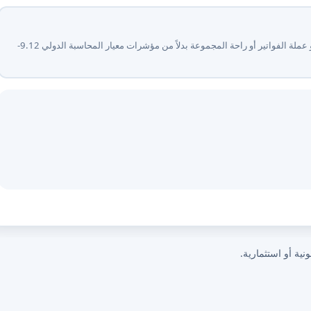
لا - التحليل الأساسي للبيئة الاقتصادية مفقود أو يعتمد على الشكل القانوني أو عملة الفواتير أو راحة المجموعة بدلاً من مؤشرات معيار المحاسبة الدولي ⁦21⁩.⁦9-
نية أو استثمارية.