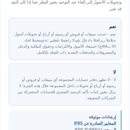
وتحويلات الأصول إلى إلغاء عند التوحيد بغض النظر عما إذا كان النقد
قد تغير.
نعم
نعم - حدثت مبيعات أو قروض أو رسوم أو أرباح أو تحويلات أصول
داخل المجموعة؛ يتطلب المعيار الدولي لإعداد التقارير المالية
⁦10⁩.ب⁦86⁩(ج) استبعاد الأصول والالتزامات وحقوق الملكية والدخل
والمصروفات والتدفقات النقدية ذات الصلة بالكامل.
لا
لا - لا تظهر دفاتر حسابات المجموعة أي مبيعات أو قروض أو
رسوم أو أرباح أو تحويلات داخل المجموعة خلال هذه الفترة؛ لا
يزال يتعين إثبات تأكيد الرصيد الصفري للحسابات المشتركة بين
الشركات الشقيقة.
إرشادات موثوقة
المعايير الصادرة عن IFRS
المرجع:
IFRS 10.B86(c)