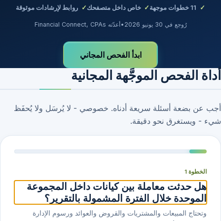
11
خطوات موجهة
خاص داخل متصفحك
روابط لإرشادات موثوقة
رُوجع في 30 يونيو 2026
•
أعدّته Financial Connect, CPAs
ابدأ الفحص المجاني
أداة الفحص الموجَّهة المجانية
أجب عن بضعة أسئلة سريعة أدناه. خصوصي - لا يُرسَل ولا يُحفَظ
شيء - ويستغرق نحو دقيقة.
الخطوة 1
هل حدثت معاملة بين كيانات داخل المجموعة
الموحدة خلال الفترة المشمولة بالتقرير؟
وتحتاج المبيعات والمشتريات والقروض والعوائد ورسوم الإدارة