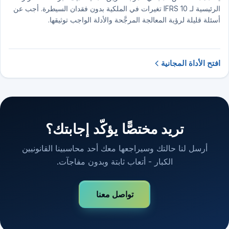
الرئيسية لـ IFRS 10 تغيرات في الملكية بدون فقدان السيطرة. أجب عن
أسئلة قليلة لرؤية المعالجة المرجَّحة والأدلة الواجب توثيقها.
افتح الأداة المجانية
تريد مختصًّا يؤكّد إجابتك؟
أرسل لنا حالتك وسيراجعها معك أحد محاسبينا القانونيين
الكبار - أتعاب ثابتة وبدون مفاجآت.
تواصل معنا