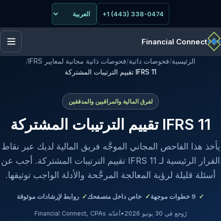
+1 (443) 338-0474
Financial Connect
الرئيسية
/
فحوصات ذاتية
/
فحوصات ذاتية مجانية لمعايير IFRS
/
IFRS 11 تقييم الترتيبات المشتركة
لفرق المالية والمراقبين والمدققين
IFRS 11 تقييم الترتيبات المشتركة
يأخذ هذا الفاحص المجاني الموجَّه فريق المالية لديك عبر نقاط
القرار الرئيسية لـ IFRS 11 تقييم الترتيبات المشتركة. أجب عن
أسئلة قليلة لرؤية المعالجة المرجَّحة والأدلة الواجب توثيقها.
9
خطوات موجهة
خاص داخل متصفحك
روابط لإرشادات موثوقة
رُوجع في 30 يونيو 2026
•
أعدّته Financial Connect, CPAs