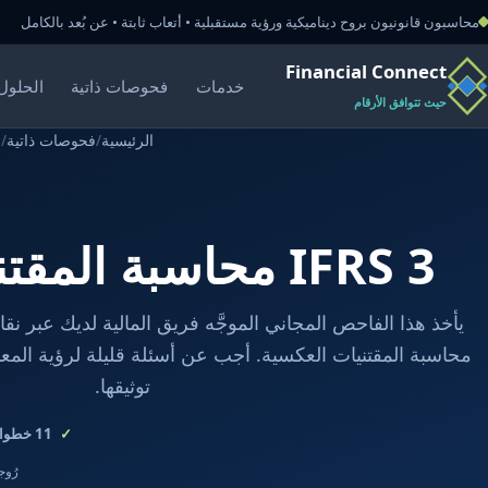
محاسبون قانونيون بروح ديناميكية ورؤية مستقبلية • أتعاب ثابتة • عن بُعد بالكامل
Financial Connect
خدمات
فحوصات ذاتية
الحلول 
حيث تتوافق الأرقام
الرئيسية
/
فحوصات ذاتية
/
ف
IFRS 3 محاسبة المقتنيات العكسية
محاسبة المقتنيات العكسية. أجب عن أسئلة قليلة لرؤية المعال
توثيقها.
11
خطوات
رُوجع في