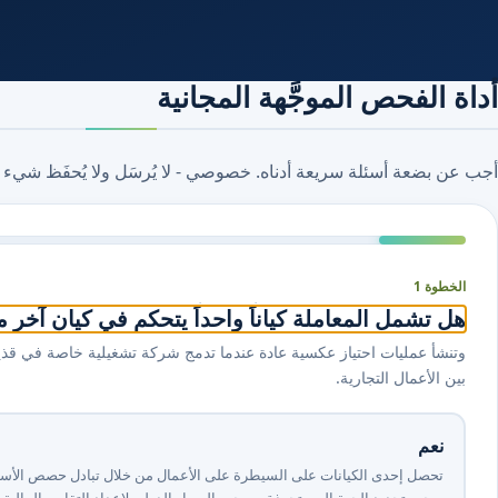
أداة الفحص الموجَّهة المجانية
أجب عن بضعة أسئلة سريعة أدناه. خصوصي - لا يُرسَل ولا يُحفَظ شيء 
الخطوة 1
هل تشمل المعاملة كياناً واحداً يتحكم في كيان آخر م
بين الأعمال التجارية.
نعم
ويجب تحديد الجهة المستحوذة بموجب المعيار الدولي لإعداد التقارير المالية من ⁦3⁩.⁦4⁩ 