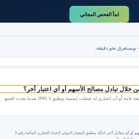
ابدأ الفحص المجاني
- ويستغرق نحو دقيقة.
ن خلال تبادل مصالح الأسهم أو أي اعتبار آخر؟
وتنشأ عمليات احتياز عكسية عادة عندما تدمج شركة تشغيلية خاصة في قذيفة عامة أو أب اعتباري له عمليات إسمية؛ وتطبق IFRS 3 عندما يحدث الجمع
إلى ⁦7⁩.