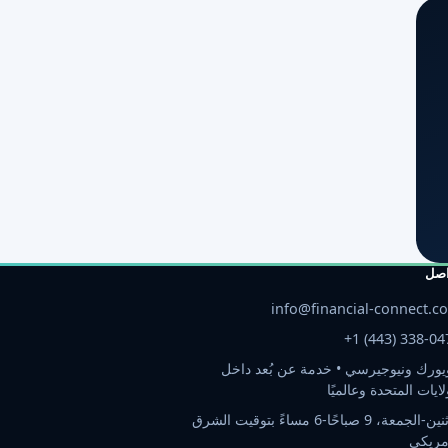
اصل
info@financial-connect.c
+1 (443) 338-04
يورك ونيوجيرسي • خدمة عن بُعد داخل
لايات المتحدة وعالميًا
الإثنين-الجمعة، 9 صباحًا-6 مساءً بتوقيت الشرق
مريكي