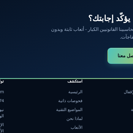
 يؤكّد إجابتك؟
ينا القانونيين الكبار - أتعاب ثابتة وبدون
اجآت.
صل معنا
استكشف
تو
قفال
الرئيسية
om
فحوصات ذاتية
74
ة
المواضيع التقنية
نيو
الو
لماذا نحن
الأتعاب
الأ