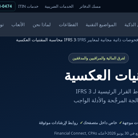
مسك الدفاتر
الخدمات الضريبية
خدمات ITIN
8-0474
الذكية
المواضيع التقنية
القطاعات
لماذا نحن
الأتعاب
تو
حوصات ذاتية مجانية لمعايير IFRS
/
IFRS 3 محاسبة المقتنيات العكسية
لفرق المالية والمراقبين والمدققين
يأخذ هذا الفاحص المجاني الموجَّه فريق المالية لديك عبر نقاط القرار الرئيسية لـ IFRS 3
جة المرجَّحة والأدلة الواجب
 موجهة
خاص داخل متصفحك
روابط لإرشادات موثوقة
 30 يونيو 2026
•
أعدّته Financial Connect, CPAs