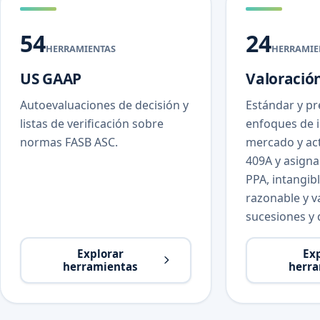
54
24
HERRAMIENTAS
HERRAMIE
US GAAP
Valoració
Autoevaluaciones de decisión y
Estándar y pr
listas de verificación sobre
enfoques de 
normas FASB ASC.
mercado y act
409A y asigna
PPA, intangibl
razonable y v
sucesiones y
Explorar
Ex
herramientas
herra