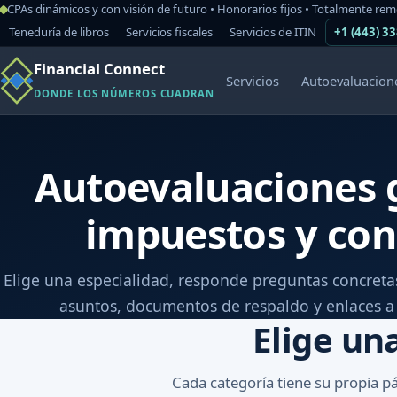
CPAs dinámicos y con visión de futuro • Honorarios fijos • Totalmente re
Teneduría de libros
Servicios fiscales
Servicios de ITIN
+1 (443) 3
Financial Connect
Servicios
Autoevaluacion
DONDE LOS NÚMEROS CUADRAN
Autoevaluaciones g
impuestos y con
Elige una especialidad, responde preguntas concretas
asuntos, documentos de respaldo y enlaces a o
Elige un
Cada categoría tiene su propia pá