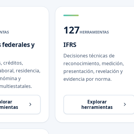
127
NTAS
HERRAMIENTAS
 federales y
IFRS
Decisiones técnicas de
, créditos,
reconocimiento, medición,
laboral, residencia,
presentación, revelación y
 nómina y
evidencia por norma.
multiestatales.
plorar
Explorar
mientas
herramientas