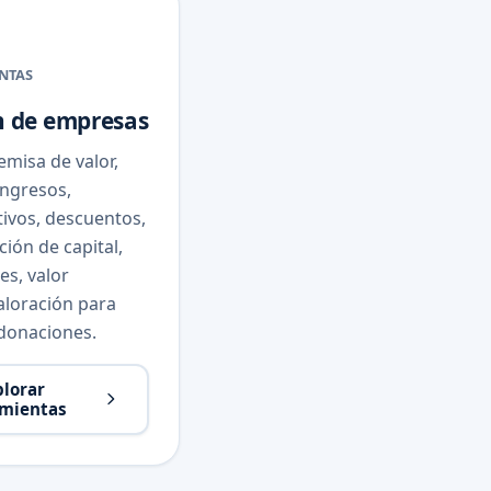
NTAS
n de empresas
emisa de valor,
ingresos,
ivos, descuentos,
ción de capital,
es, valor
aloración para
 donaciones.
plorar
mientas