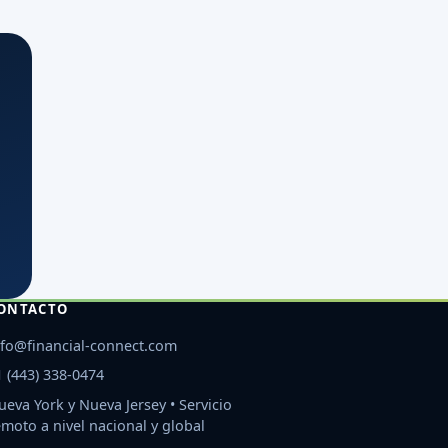
ONTACTO
nfo@financial-connect.com
1 (443) 338-0474
ueva York y Nueva Jersey • Servicio
emoto a nivel nacional y global