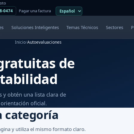
moto
38-0474
Pagar una factura
es
Soluciones Inteligentes
Temas Técnicos
Sectores
P
Inicio
/
Autoevaluaciones
ratuitas de
tabilidad
 y obtén una lista clara de
rientación oficial.
a categoría
gina y utiliza el mismo formato claro.