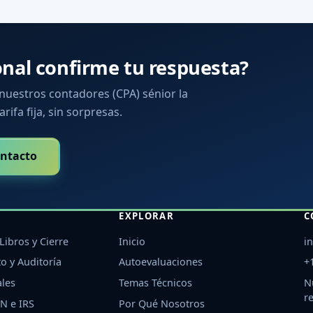
onal confirme tu respuesta?
 nuestros contadores (CPA) sénior la
arifa fija, sin sorpresas.
ntacto
EXPLORAR
C
Libros y Cierre
Inicio
i
o y Auditoría
Autoevaluaciones
+
ales
Temas Técnicos
N
r
N e IRS
Por Qué Nosotros