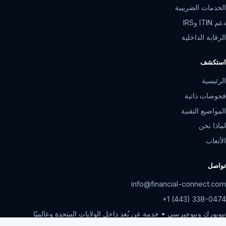
الخدمات الضريبية
دعم ITIN وIRS
الرقابة الداخلية
استكشف
الرئيسية
فحوصات ذاتية
المواضيع التقنية
لماذا نحن
الأتعاب
تواصل
info@financial-connect.com
+1 (443) 338-0474
نيويورك ونيوجيرسي • خدمة عن بُعد داخل الولايات المتحدة وعالميًا