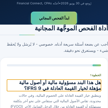
رُوجع في 30 يونيو 2026
•
أعدّته Financial Connect, CPAs
ابدأ الفحص المجاني
أداة الفحص الموجَّهة المجانية
أجب عن بضعة أسئلة سريعة أدناه. خصوصي - لا يُرسَل ولا يُحفَظ
شيء - ويستغرق نحو دقيقة.
الخطوة 1
هل هذا البند مسؤولية مالية أو أصول مالية
مؤهلة لخيار القيمة العادلة في IFRS 9؟
وينطبق خيار القيمة العادلة على الخصوم المالية، وفي حالات
محدودة، تقاس الأصول المالية التي ستقاس على نحو آخر بتكلفة
مستهلكة أو القيمة العادلة من خلال الدخل الشامل الآخر (FVOCI)