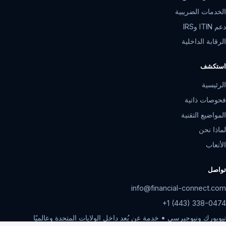
الخدمات الضريبية
دعم ITIN وIRS
الرقابة الداخلية
استكشف
الرئيسية
فحوصات ذاتية
المواضيع التقنية
لماذا نحن
الأتعاب
تواصل
info@financial-connect.com
+1 (443) 338-0474
نيويورك ونيوجيرسي • خدمة عن بُعد داخل الولايات المتحدة وعالميًا