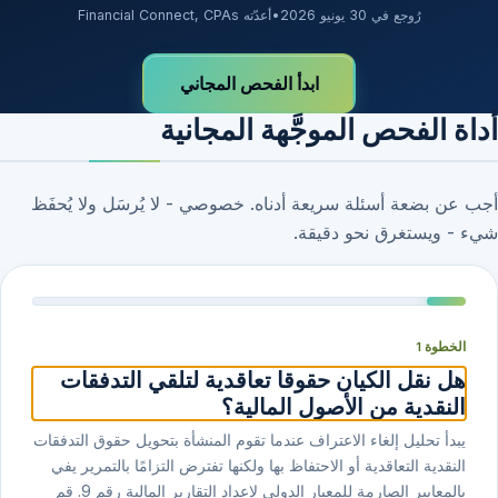
رُوجع في 30 يونيو 2026
•
أعدّته Financial Connect, CPAs
ابدأ الفحص المجاني
أداة الفحص الموجَّهة المجانية
أجب عن بضعة أسئلة سريعة أدناه. خصوصي - لا يُرسَل ولا يُحفَظ
شيء - ويستغرق نحو دقيقة.
الخطوة 1
هل نقل الكيان حقوقا تعاقدية لتلقي التدفقات
النقدية من الأصول المالية؟
يبدأ تحليل إلغاء الاعتراف عندما تقوم المنشأة بتحويل حقوق التدفقات
النقدية التعاقدية أو الاحتفاظ بها ولكنها تفترض التزامًا بالتمرير يفي
بالمعايير الصارمة للمعيار الدولي لإعداد التقارير المالية رقم ⁦9⁩. قم