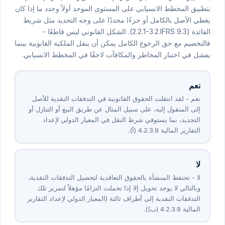
بتطبيق المخطط الانسيابي على المستوى الموحد أولاً وحدد ما إذا كان
يغطي الأصل بالكامل أو جزءًا محددًا على وجه التحديد مثل شريط
الفائدة (⁦IFRS ⁦9⁩.⁦3⁩⁩.⁦2⁩.⁦1-3⁩.⁦2⁩.⁦2⁩). الشكل القانوني ليس قاطعًا -
فالتخصيم مع حق الرجوع الكامل يمكن أن ينقل الملكية القانونية بينما
يفشل في اختبار المخاطر والمكافآت لاحقًا في المخطط الانسيابي.
نعم
نعم - لقد انتقلت الحقوق القانونية في التدفقات النقدية للأصل
إلى المنقول إليه، على سبيل المثال عن طريق البيع أو التنازل أو
التجديد، بما يستوفي شرط النقل في المعيار الدولي لإعداد
التقارير المالية ⁦9⁩.⁦3⁩.⁦2⁩.⁦4⁩ (أ).
لا
لا - تحتفظ المنشأة بالحقوق التعاقدية لتحصيل التدفقات النقدية،
وبالتالي لا يوجد تحويل إلا إذا تحملت التزامًا مؤهلاً لتمرير تلك
التدفقات النقدية إلى أطراف ثالثة (المعيار الدولي لإعداد التقارير
المالية ⁦9⁩.⁦3⁩.⁦2⁩.⁦4⁩ (ب)).