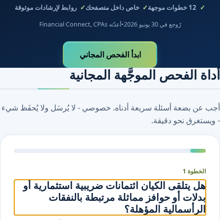
12
خطوات موجهة
خاص داخل متصفحك
روابط لإرشادات موثوقة
رُوجع في 30 يونيو 2026
•
أعدّته Financial Connect, CPAs
ابدأ الفحص المجاني
أداة الفحص الموجَّهة المجانية
أجب عن بضعة أسئلة سريعة أدناه. خصوصي - لا يُرسَل ولا يُحفَظ شيء
- ويستغرق نحو دقيقة.
الخطوة 1
هل يتلقى الكيان ائتمانات ضريبية استثمارية أو
بدلات أو حوافز مماثلة مرتبطة بالنفقات
الرأسمالية المؤهلة؟