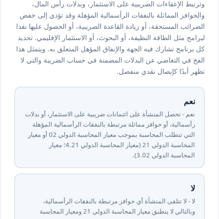
وترتبط الإعفاءات الضريبية على الاستثمار، وبدلات رأس المال،
والحوافز المماثلة بالنفقات الرأسمالية المؤهلة وقد تؤدي إلى خفض
الضرائب المستحقة، أو زيادة القاعدة الضريبية، أو الحصول عليها نقدا
لبرامج مثل الطاقة النظيفة، أو البحوث، أو الاستثمار الإقليمي. تحديد
كل برنامج تشارك فيه الجهة والإنفاق المؤهل المتعلق به. ويتمثل هذا
الفخ في التغاضي عن البدلات المضمنة في حساب الضريبة والتي لا
تظهر أبدًا كإيصال نقدي منفصل.
نعم
نعم - تحصل المنشأة على ائتمانات ضريبية على الاستثمار، أو بدلات
رأسمالية، أو حوافز مماثلة مرتبطة بالنفقات الرأسمالية المؤهلة
التي تتطلب المحاسبة بموجب معيار المحاسبة الدولي ⁦20⁩ أو معيار
المحاسبة الدولي ⁦12⁩ (معيار المحاسبة الدولي ⁦12⁩.⁦4⁩؛ معيار
المحاسبة الدولي ⁦20⁩.⁦3⁩).
لا
لا - لا تتلقى المنشأة أي حوافز مرتبطة بالنفقات الرأسمالية،
وبالتالي لا ينطبق معيار المحاسبة الدولي ⁦12⁩ ومعيار المحاسبة